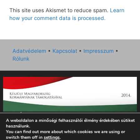
This site uses Akismet to reduce spam.
Learn
how your comment data is processed.
Adatvédelem
•
Kapcsolat
•
Impresszum
•
Rólunk
„Az Új Ember katolikus hetilap 2014. évi működésének
A weboldalon a minőségi felhasználói élmény érdekében sütiket
támogatását az EGYH-KCP-14-P-0121 sz. támogatási
használunk.
szerződés keretében 3 000 000 Ft összegben támogatta az
You can find out more about which cookies we are using or
Emberi Erőforrások Minisztériuma.”
switch them off in
settings
.