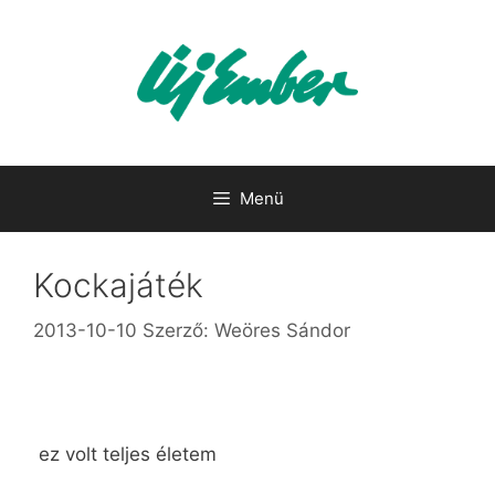
Kilépés
a
tartalomba
Menü
Kockajáték
2013-10-10
Szerző:
Weöres Sándor
ez volt teljes életem