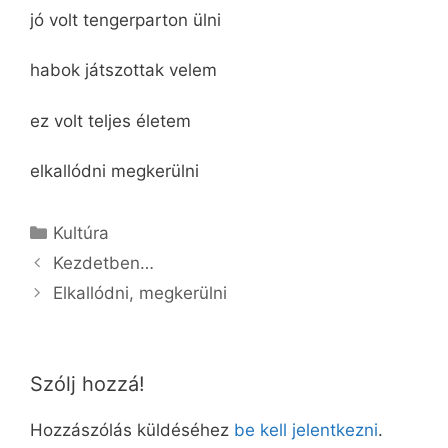
jó volt tengerparton ülni
habok játszottak velem
ez volt teljes életem
elkallódni megkerülni
Kategória
Kultúra
Kezdetben…
Elkallódni, megkerülni
Szólj hozzá!
Hozzászólás küldéséhez
be kell jelentkezni
.