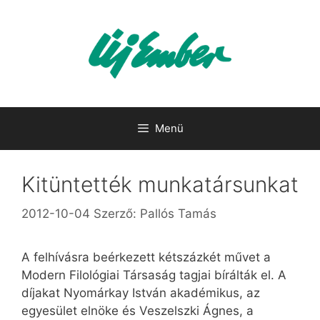
Kilépés
a
tartalomba
Menü
Kitüntették munkatársunkat
2012-10-04
Szerző:
Pallós Tamás
A felhívásra beérkezett kétszázkét művet a
Modern Filológiai Társaság tagjai bírálták el. A
díjakat Nyomárkay István akadémikus, az
egyesület elnöke és Veszelszki Ágnes, a