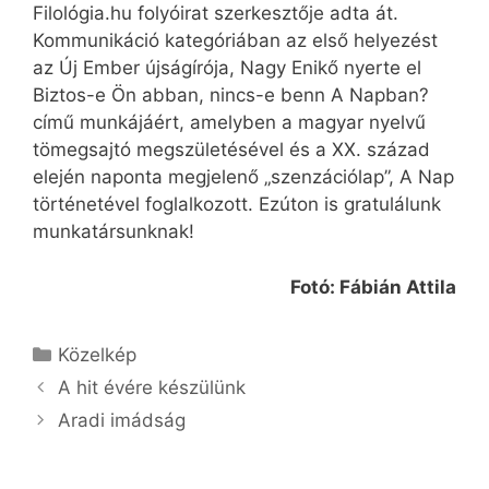
Filológia.hu folyóirat szerkesztője adta át.
Kommunikáció kategóriában az első helyezést
az Új Ember újságírója, Nagy Enikő nyerte el
Biztos-e Ön abban, nincs-e benn A Napban?
című munkájáért, amelyben a magyar nyelvű
tömegsajtó megszületésével és a XX. század
elején naponta megjelenő „szenzációlap”, A Nap
történetével foglalkozott. Ezúton is gratulálunk
munkatársunknak!
Fotó: Fábián Attila
Kategória
Közelkép
A hit évére készülünk
Aradi imádság