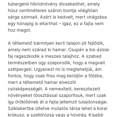
tubergenii hibridnövény dicsekedhet, amely
húsz centiméteres száron bontja világítóan
sárga szirmait. Azért is kedvelt, mert virágzása
egy hónapig is eltarthat – igaz, ez a fajta nem
hoz magot.
A téltemető bármilyen kerti talajon jól fejlődik,
amely nem szárad ki hamar. Csupán a kis-ázsiai
faj ragaszkodik a meszes talajhoz. A szabad
természetben úgy szaporodik, hogy a magvait
szétpergeti. Ugyanezt mi is megtehetjük, ám
fontos, hogy csak friss mag kerüljön a földbe,
mert a téltemető hamar elveszíti
csíraképességét. A nemesített, keresztezett
növényeket tőosztással szaporítsuk, mert csak
így öröklődnek át a fajta jellemző tulajdonságai.
Sziklakertbe ültetve mutatós társa lehet a korai
krókusz, a szellőrózsa vagy a hóvirág. Kisebb