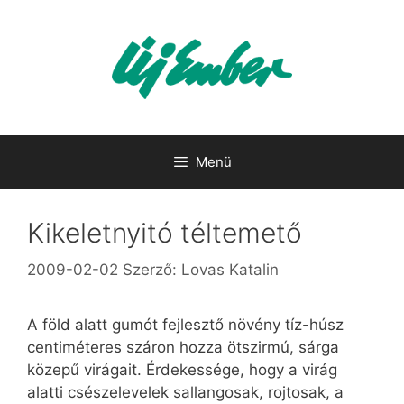
Kilépés
a
tartalomba
Menü
Kikeletnyitó téltemető
2009-02-02
Szerző:
Lovas Katalin
A föld alatt gumót fejlesztő növény tíz-húsz
centiméteres száron hozza ötszirmú, sárga
közepű virágait. Érdekessége, hogy a virág
alatti csészelevelek sallangosak, rojtosak, a