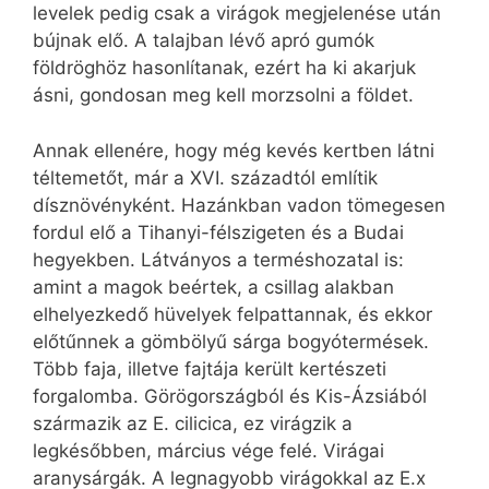
levelek pedig csak a virágok megjelenése után
bújnak elő. A talajban lévő apró gumók
földröghöz hasonlítanak, ezért ha ki akarjuk
ásni, gondosan meg kell morzsolni a földet.
Annak ellenére, hogy még kevés kertben látni
téltemetőt, már a XVI. századtól említik
dísznövényként. Hazánkban vadon tömegesen
fordul elő a Tihanyi-félszigeten és a Budai
hegyekben. Látványos a terméshozatal is:
amint a magok beértek, a csillag alakban
elhelyezkedő hüvelyek felpattannak, és ekkor
előtűnnek a gömbölyű sárga bogyótermések.
Több faja, illetve fajtája került kertészeti
forgalomba. Görögországból és Kis-Ázsiából
származik az E. cilicica, ez virágzik a
legkésőbben, március vége felé. Virágai
aranysárgák. A legnagyobb virágokkal az E.x