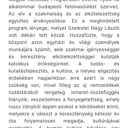
alkalommal budapesti felolvasóülést szervez.
Az elv a szakmaiság és az elkötelezettség
együttes érvényesítése. Ez a meghirdetett
program lényege, melyet Szelestei Nagy László
volt dékán tett közzé. Hozzáfűzte, hogy a
központ azon egyházi és világi személyek
munkájára számít, akik szakmai igényességgel
és keresztény elkötelezettséggel kutatják
katolikus örökségünket. A tudás- és
kutatásfejlesztés, a kultúra, a helyes eligazítás
érdekében napjainkban erre azért is nagy
szükség van, mivel főleg az új nemzedékek
tudástárából rengeteg ismeret-összefüggés
hiányzik; veszedelmes a fenyegetettség, amely
rossz irányból éppen azokat a kérdéseket érinti,
melyekre a választ a kereszténység kétezer év
óta folyamatosan megadja, kultúrájával