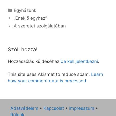
Kategória
Egyházunk
„Éneklő egyház”
A szeretet szolgálatában
Szólj hozzá!
Hozzászólás küldéséhez
be kell jelentkezni
.
This site uses Akismet to reduce spam.
Learn
how your comment data is processed.
Adatvédelem
•
Kapcsolat
•
Impresszum
•
Rólunk