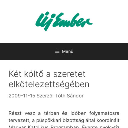
Kilépés
a
tartalomba
Menü
Két költő a szeretet
elkötelezettségében
2009-11-15
Szerző:
Tóth Sándor
Részt vesz a térben és időben folyamatosra
tervezett, a püspökkari bizottság által koordinált
Magyar Katolikus Programban. Évente nyolc-tíz