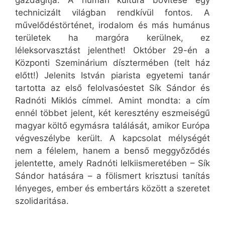
gazdagítja. A humán kultúra bővítése egy
technicizált világban rendkívül fontos. A
művelődéstörténet, irodalom és más humánus
területek ha margóra kerülnek, ez
léleksorvasztást jelenthet! Október 29-én a
Központi Szeminárium dísztermében (telt ház
előtt!) Jelenits István piarista egyetemi tanár
tartotta az első felolvasóestet Sík Sándor és
Radnóti Miklós címmel. Amint mondta: a cím
ennél többet jelent, két keresztény eszmeiségű
magyar költő egymásra találását, amikor Európa
végveszélybe került. A kapcsolat mélységét
nem a félelem, hanem a benső meggyőződés
jelentette, amely Radnóti lelkiismeretében – Sík
Sándor hatására – a fölismert krisztusi tanítás
lényeges, ember és embertárs között a szeretet
szolidaritása.