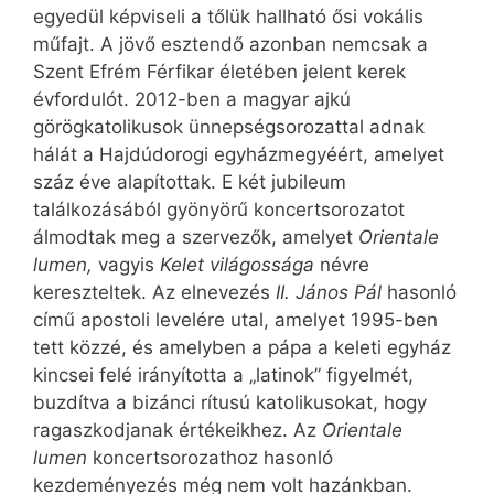
egyedül képviseli a tőlük hallható ősi vokális
műfajt. A jövő esztendő azonban nemcsak a
Szent Efrém Férfikar életében jelent kerek
évfordulót. 2012-ben a magyar ajkú
görögkatolikusok ünnepségsorozattal adnak
hálát a Hajdúdorogi egyházmegyéért, amelyet
száz éve alapítottak. E két jubileum
találkozásából gyönyörű koncertsorozatot
álmodtak meg a szervezők, amelyet
Orientale
lumen,
vagyis
Kelet világossága
névre
kereszteltek. Az elnevezés
II. János Pál
hasonló
című apostoli levelére utal, amelyet 1995-ben
tett közzé, és amelyben a pápa a keleti egyház
kincsei felé irányította a „latinok” figyelmét,
buzdítva a bizánci rítusú katolikusokat, hogy
ragaszkodjanak értékeikhez. Az
Orientale
lumen
koncertsorozathoz hasonló
kezdeményezés még nem volt hazánkban.