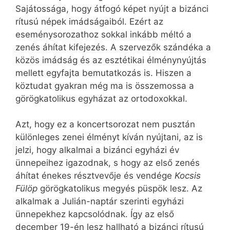
Sajátossága, hogy átfogó képet nyújt a bizánci
rítusú népek imádságaiból. Ezért az
eseménysorozathoz sokkal inkább méltó a
zenés áhítat kifejezés. A szervezők szándéka a
közös imádság és az esztétikai élménynyújtás
mellett egyfajta bemutatkozás is. Hiszen a
köztudat gyakran még ma is összemossa a
görögkatolikus egyházat az ortodoxokkal.
Azt, hogy ez a koncertsorozat nem pusztán
különleges zenei élményt kíván nyújtani, az is
jelzi, hogy alkalmai a bizánci egyházi év
ünnepeihez igazodnak, s hogy az első zenés
áhítat énekes résztvevője és vendége
Kocsis
Fülöp
görögkatolikus megyés püspök lesz. Az
alkalmak a Julián-naptár szerinti egyházi
ünnepekhez kapcsolódnak. Így az első
december 19-én lesz hallható a bizánci rítusú