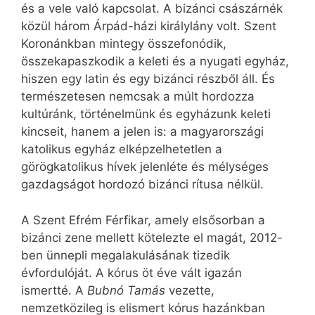
és a vele való kapcsolat. A bizánci császárnék
közül három Árpád-házi királylány volt. Szent
Koronánkban mintegy összefonódik,
összekapaszkodik a keleti és a nyugati egyház,
hiszen egy latin és egy bizánci részből áll. És
természetesen nemcsak a múlt hordozza
kultúránk, történelmünk és egyházunk keleti
kincseit, hanem a jelen is: a magyarországi
katolikus egyház elképzelhetetlen a
görögkatolikus hívek jelenléte és mélységes
gazdagságot hordozó bizánci rítusa nélkül.
A Szent Efrém Férfikar, amely elsősorban a
bizánci zene mellett kötelezte el magát, 2012-
ben ünnepli megalakulásának tizedik
évfordulóját. A kórus öt éve vált igazán
ismertté. A
Bubnó Tamás
vezette,
nemzetközileg is elismert kórus hazánkban