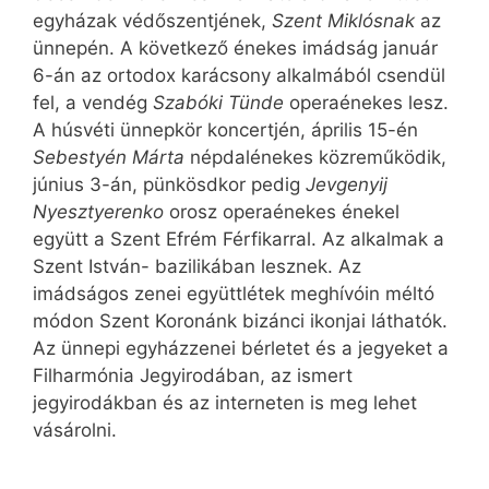
egyházak védőszentjének,
Szent Miklósnak
az
ünnepén. A következő énekes imádság január
6-án az ortodox karácsony alkalmából csendül
fel, a vendég
Szabóki Tünde
operaénekes lesz.
A húsvéti ünnepkör koncertjén, április 15-én
Sebestyén Márta
népdalénekes közreműködik,
június 3-án, pünkösdkor pedig
Jevgenyij
Nyesztyerenko
orosz operaénekes énekel
együtt a Szent Efrém Férfikarral. Az alkalmak a
Szent István- bazilikában lesznek. Az
imádságos zenei együttlétek meghívóin méltó
módon Szent Koronánk bizánci ikonjai láthatók.
Az ünnepi egyházzenei bérletet és a jegyeket a
Filharmónia Jegyirodában, az ismert
jegyirodákban és az interneten is meg lehet
vásárolni.