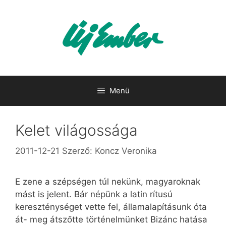
Kilépés
a
tartalomba
Menü
Kelet világossága
2011-12-21
Szerző:
Koncz Veronika
E zene a szépségen túl nekünk, magyaroknak
mást is jelent. Bár népünk a latin rítusú
kereszténységet vette fel, államalapításunk óta
át- meg átszőtte történelmünket Bizánc hatása