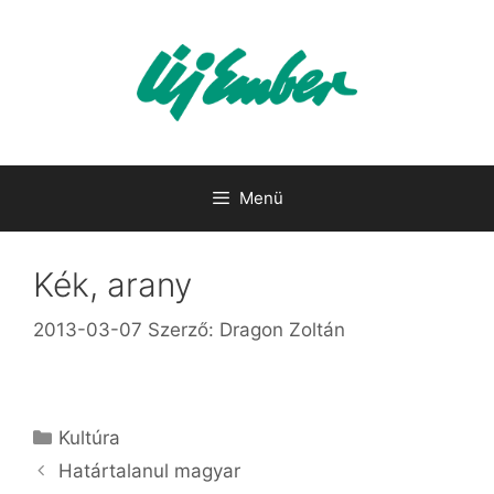
Kilépés
a
tartalomba
Menü
Kék, arany
2013-03-07
Szerző:
Dragon Zoltán
Kategória
Kultúra
Ha­tár­ta­la­nul ma­gyar