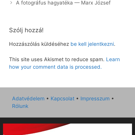
A fo­tog­rá­fus ha­gya­té­ka — Marx Jó­zsef
Szólj hozzá!
Hozzászólás küldéséhez
be kell jelentkezni
.
This site uses Akismet to reduce spam.
Learn
how your comment data is processed.
Adatvédelem
•
Kapcsolat
•
Impresszum
•
Rólunk