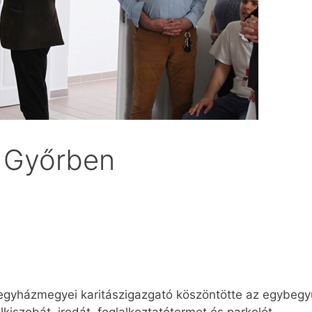
a Győrben
egyházmegyei karitászigazgató köszöntötte az egybegy