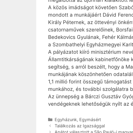
megáldotta az újonnan kialakított le
A közös imádságot követően Szabó G
mondott a munkájáért Dávid Ferenc 
Király Péternek, az öttevényi önként
csatornaművek szerelőinek, Borsfa
Bedekovics Gyulának, Fehér Kálmán
a Szombathelyi Egyházmegyei Karit
A pályázatot kiíró minisztérium ne
Államtitkárságának kabinetfőnöke k
segítség, s arról beszélt, hogy a M
munkájának köszönhetően odatalálh
1,1 millió forint összegű támogatás
munkához, és további szolgálatra bi
Az ünnepség a Bárczi Gusztáv Gyóg
vendégeknek lehetőségük nyílt az é
Kategória
Egyházunk
,
Egymásért
Találkozás az Igazsággal
Apátot választott a São Pauló-i magy