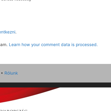
lentkezni
.
spam.
Learn how your comment data is processed.
•
Rólunk