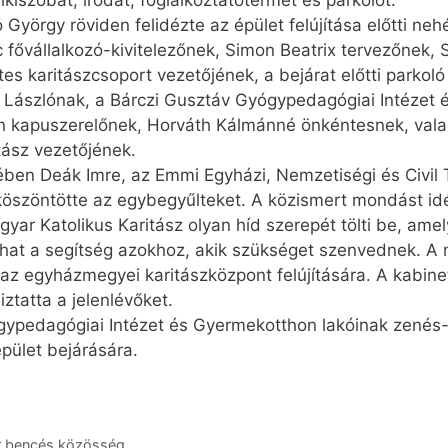
lkiszobát, irodát, foglalkoztatótermet és parkolót.
yörgy röviden felidézte az épület felújítása előtti neh
fővállalkozó-kivitelezőnek, Simon Beatrix tervezőnek, S
es karitászcsoport vezetőjének, a bejárat előtti parkoló
i Lászlónak, a Bárczi Gusztáv Gyógypedagógiai Intézet
 kapuszerelőnek, Horváth Kálmánné önkéntesnek, valam
ász vezetőjének.
vében Deák Imre, az Emmi Egyházi, Nemzetiségi és Civil 
öszöntötte az egybegyűlteket. A közismert mondást idé
agyar Katolikus Karitász olyan híd szerepét tölti be, am
at a segítség azokhoz, akik szükséget szenvednek. A m
t az egyházmegyei karitászközpont felújítására. A kabine
ztatta a jelenlévőket.
ypedagógiai Intézet és Gyermekotthon lakóinak zenés-
pület bejárására.
ar bencés közösség