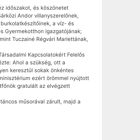
éz időszakot, és köszönetet
árközi Andor villanyszerelőnek,
 burkolatkészítőinek, a víz- és
 és Gyermekotthon igazgatójának;
int Tuczainé Régvári Mariettának,
Társadalmi Kapcsolatokért Felelős
zte: Ahol a szükség, ott a
elyen keresztül sokak önkéntes
inisztérium ezért örömmel nyújtott
tfőnök gratulált az elvégzett
táncos műsorával zárult, majd a