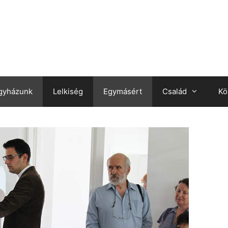
gyházunk
Lelkiség
Egymásért
Család
Kö