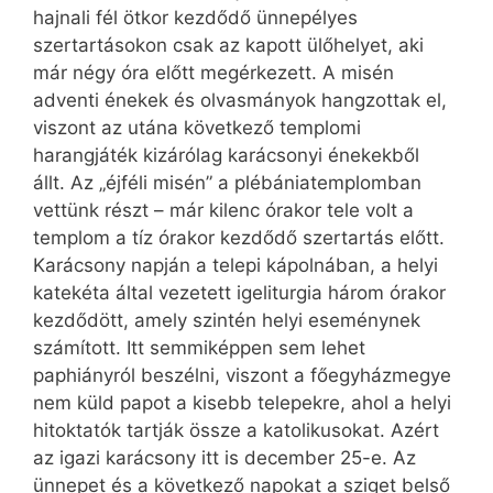
hajnali fél ötkor kezdődő ünnepélyes
szertartásokon csak az kapott ülőhelyet, aki
már négy óra előtt megérkezett. A misén
adventi énekek és olvasmányok hangzottak el,
viszont az utána következő templomi
harangjáték kizárólag karácsonyi énekekből
állt. Az „éjféli misén” a plébániatemplomban
vettünk részt – már kilenc órakor tele volt a
templom a tíz órakor kezdődő szertartás előtt.
Karácsony napján a telepi kápolnában, a helyi
katekéta által vezetett igeliturgia három órakor
kezdődött, amely szintén helyi eseménynek
számított. Itt semmiképpen sem lehet
paphiányról beszélni, viszont a főegyházmegye
nem küld papot a kisebb telepekre, ahol a helyi
hitoktatók tartják össze a katolikusokat. Azért
az igazi karácsony itt is december 25-e. Az
ünnepet és a következő napokat a sziget belső