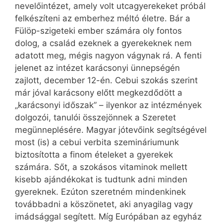
nevelőintézet, amely volt utcagyerekeket próbál
felkészíteni az emberhez méltó életre. Bár a
Fülöp-szigeteki ember számára oly fontos
dolog, a család ezeknek a gyerekeknek nem
adatott meg, mégis nagyon vágynak rá. A fenti
jelenet az intézet karácsonyi ünnepségén
zajlott, december 12-én. Cebui szokás szerint
már jóval karácsony előtt megkezdődött a
„karácsonyi időszak” – ilyenkor az intézmények
dolgozói, tanulói összejönnek a Szeretet
megünneplésére. Magyar jótevőink segítségével
most (is) a cebui verbita szemináriumunk
biztosította a finom ételeket a gyerekek
számára. Sőt, a szokásos vitaminok mellett
kisebb ajándékokat is tudtunk adni minden
gyereknek. Ezúton szeretném mindenkinek
továbbadni a köszönetet, aki anyagilag vagy
imádsággal segített. Míg Európában az egyház