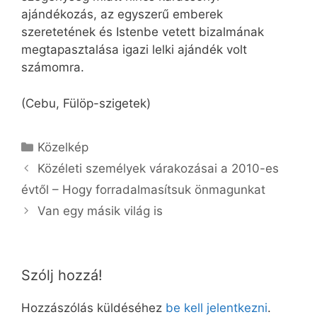
ajándékozás, az egyszerű emberek
szeretetének és Istenbe vetett bizalmának
megtapasztalása igazi lelki ajándék volt
számomra.
(Cebu, Fülöp-szigetek)
Kategória
Közelkép
Közéleti személyek várakozásai a 2010-es
évtől – Hogy forradalmasítsuk önmagunkat
Van egy másik világ is
Szólj hozzá!
Hozzászólás küldéséhez
be kell jelentkezni
.