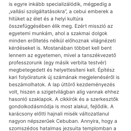
is egyre inkább specializálódik, mégpedig a
„vallási szolgáltatásokra”, a cebui emberek a
hitüket az élet és a helyi kultúra
összefüggésében élik meg. Ezért misszió az
egyetemi munkám, ahol a szakmai dolgok
minden erőltetés nélkül előhoznak világnézeti
kérdéseket is. Mostanában többet kell bent
lennem az egyetemen, mivel a tanszékvezető
professzorunk (egy másik verbita testvér)
megbetegedett és helyettesíteni kell. Építész
kari folyóiratunk új számának megjelenéséről is
beszámolhatok. A lap úttörő kezdeményezés
volt, hiszen a szigetvilágban alig vannak ehhez
hasonló szaklapok. A cikkírók és a szerkesztők
gondolkodásmódja is most alakul, fejlődik. A
karácsony előtti hajnali misék változatlanul
nagyon népszerűek Cebuban. Annyira, hogy a
szomszédos hatalmas jezsuita templomban a