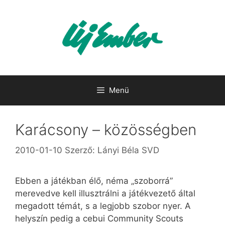
Kilépés
a
tartalomba
Menü
Karácsony – közösségben
2010-01-10
Szerző:
Lányi Béla SVD
Ebben a játékban élő, néma „szoborrá”
merevedve kell illusztrálni a játékvezető által
megadott témát, s a legjobb szobor nyer. A
helyszín pedig a cebui Community Scouts