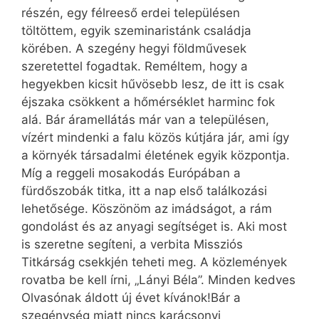
részén, egy félreeső erdei településen
töltöttem, egyik szeminaristánk családja
körében. A szegény hegyi földművesek
szeretettel fogadtak. Reméltem, hogy a
hegyekben kicsit hűvösebb lesz, de itt is csak
éjszaka csökkent a hőmérséklet harminc fok
alá. Bár áramellátás már van a településen,
vízért mindenki a falu közös kútjára jár, ami így
a környék társadalmi életének egyik központja.
Míg a reggeli mosakodás Európában a
fürdőszobák titka, itt a nap első találkozási
lehetősége. Köszönöm az imádságot, a rám
gondolást és az anyagi segítséget is. Aki most
is szeretne segíteni, a verbita Missziós
Titkárság csekkjén teheti meg. A közlemények
rovatba be kell írni, „Lányi Béla”. Minden kedves
Olvasónak áldott új évet kívánok!Bár a
szegénység miatt nincs karácsonyi