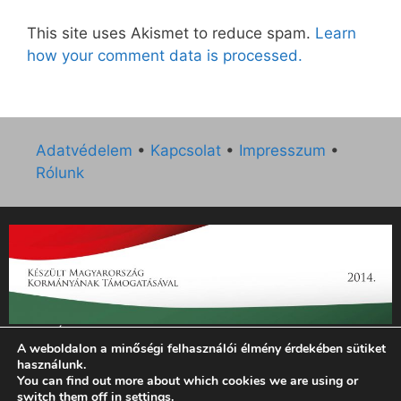
This site uses Akismet to reduce spam.
Learn
how your comment data is processed.
Adatvédelem
•
Kapcsolat
•
Impresszum
•
Rólunk
„Az Új Ember katolikus hetilap 2014. évi működésének
A weboldalon a minőségi felhasználói élmény érdekében sütiket
támogatását az EGYH-KCP-14-P-0121 sz. támogatási
használunk.
szerződés keretében 3 000 000 Ft összegben támogatta az
You can find out more about which cookies we are using or
Emberi Erőforrások Minisztériuma.”
switch them off in
settings
.