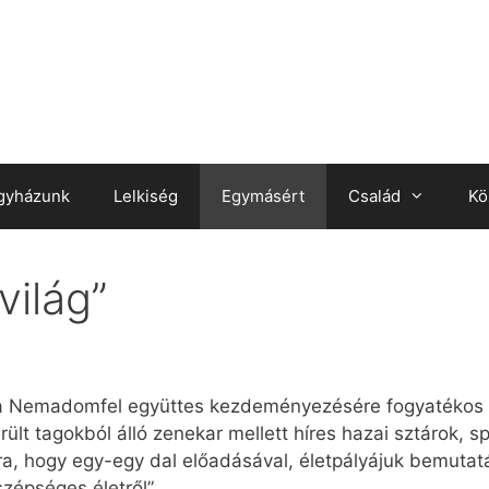
gyházunk
Lelkiség
Egymásért
Család
Kö
világ”
t a Nemadomfel együttes kezdeményezésére fogyatékos
ült tagokból álló zenekar mellett híres hazai sztárok, s
ra, hogy egy-egy dal előadásával, életpályájuk bemutat
szépséges életről”.