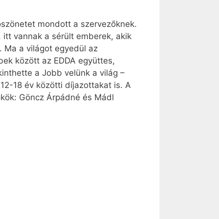
öszönetet mondott a szervezőknek.
itt vannak a sérült emberek, akik
k. Ma a világot egyedül az
bbek között az EDDA együttes,
nthette a Jobb velünk a világ –
-18 év közötti díjazottakat is. A
ökök: Göncz Árpádné és Mádl