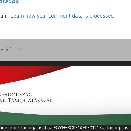
lentkezni
.
spam.
Learn how your comment data is processed.
•
Rólunk
működésének támogatását az EGYH-KCP-14-P-0121 sz. támogatás