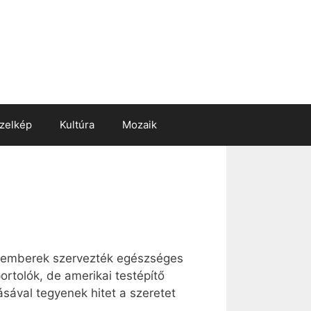
zelkép
Kultúra
Mozaik
 emberek szervezték egészséges
portolók, de amerikai testépítő
ásával tegyenek hitet a szeretet