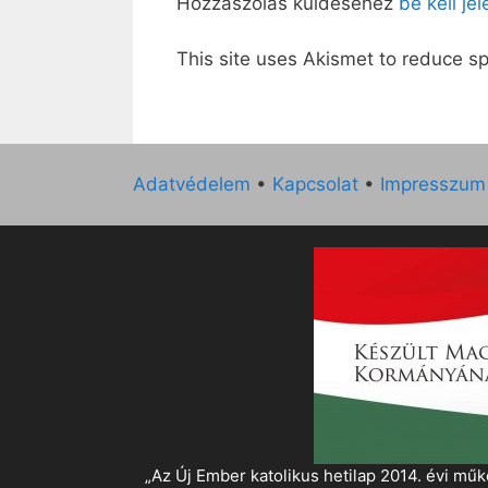
Hozzászólás küldéséhez
be kell je
This site uses Akismet to reduce 
Adatvédelem
•
Kapcsolat
•
Impresszum
„Az Új Ember katolikus hetilap 2014. évi 