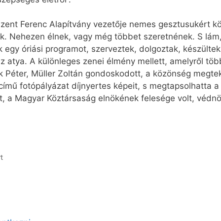
Szent Ferenc Alapítvány vezetője nemes gesztusukért k
. Nehezen élnek, vagy még többet szeretnének. S lám, 
ak egy óriási programot, szerveztek, dolgoztak, készülte
az atya. A különleges zenei élmény mellett, amelyről tö
k Péter, Müller Zoltán gondoskodott, a közönség megteki
ű fotópályázat díjnyertes képeit, s megtapsolhatta a 12
, a Magyar Köztársaság elnökének felesége volt, védn
t