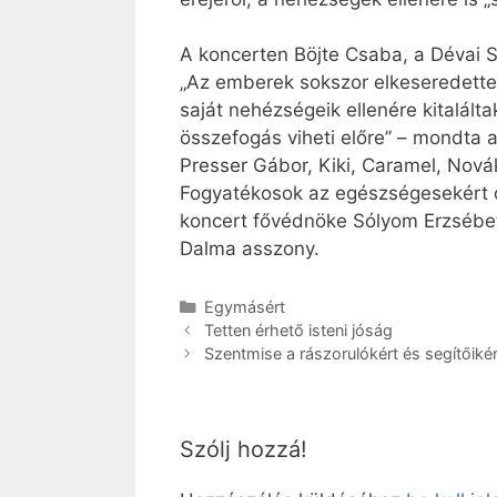
A koncerten Böjte Csaba, a Dévai 
„Az emberek sokszor elkeseredettek
saját nehézségeik ellenére kitalált
összefogás viheti előre” – mondta 
Presser Gábor, Kiki, Caramel, Nová
Fogyatékosok az egészségesekért cím
koncert fővédnöke Sólyom Erzsébet
Dalma asszony.
Kategória
Egymásért
Tetten érhető isteni jóság
Szentmise a rászorulókért és segítőikér
Szólj hozzá!