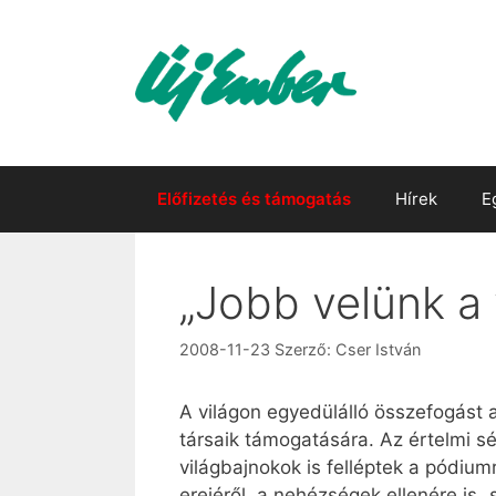
Kilépés
a
tartalomba
Előfizetés és támogatás
Hírek
E
„Jobb velünk a 
2008-11-23
Szerző:
Cser István
A világon egyedülálló összefogás
társaik támogatására. Az értelmi sér
világbajnokok is felléptek a pódium
erejéről, a nehézségek ellenére is „