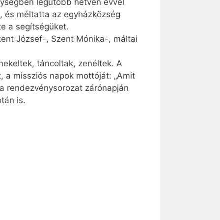
lységben legutóbb hetven évvel
, és méltatta az egyházközség
te a segítségüket.
zent József-, Szent Mónika-, máltai
nekeltek, táncoltak, zenéltek. A
, a missziós napok mottóját: „Amit
ák a rendezvénysorozat zárónapján
tán is.