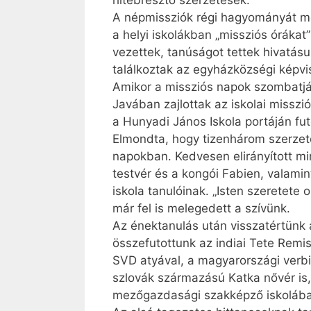
hitébresztő szerzetesek.
A népmissziók régi hagyományát meg
a helyi iskolákban „missziós órák
vezettek, tanúságot tettek hivatásu
találkoztak az egyházközségi képvis
Amikor a missziós napok szombatjá
Javában zajlottak az iskolai misszi
a Hunyadi János Iskola portáján fu
Elmondta, hogy tizenhárom szerzete
napokban. Kedvesen elirányított min
testvér és a kongói Fabien, valamint
iskola tanulóinak. „Isten szeretete
már fel is melegedett a szívünk.
Az énektanulás után visszatértünk 
összefutottunk az indiai Tete Remi
SVD atyával, a magyarországi verbi
szlovák származású Katka nővér is, 
mezőgazdasági szakképző iskolába 