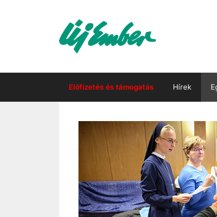
Kilépés
a
tartalomba
Előfizetés és támogatás
Hírek
E