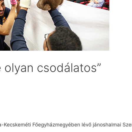
e olyan csodálatos”
sa-Kecskeméti Főegyházmegyében lévő jánoshalmai Sze