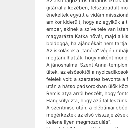
Az alsó tagozatos hittanosoknak tar
gitárral a kezében, felszabadult mos
énekeltek együtt a vidám misszioná
amikor kiderült, hogy az egyikük a 
ember, akinek a szíve tele van Isten
magyarázta Katka nővér, majd a kis 
boldoggá, ha ajándékait nem tart
Az iskolások a „tanóra” végén ruháj
megtanulhatták, hogy miként mondják
A jánoshalmai Szent Anna-templomba
ültek, az elsősöktől a nyolcadikos
felelek volt: a szerzetes bevonta a
után a hátsó padsorokban ülők közü
Remis atya arról beszélt, hogy fon
Hangsúlyozta, hogy azáltal leszünk
A szentmise után, a plébániai ebéd
megérkeztek az első visszajelzések 
kellene ilyen megmozdulás”.