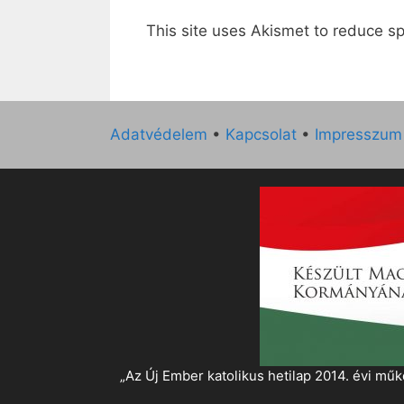
This site uses Akismet to reduce 
Adatvédelem
•
Kapcsolat
•
Impresszum
„Az Új Ember katolikus hetilap 2014. évi 