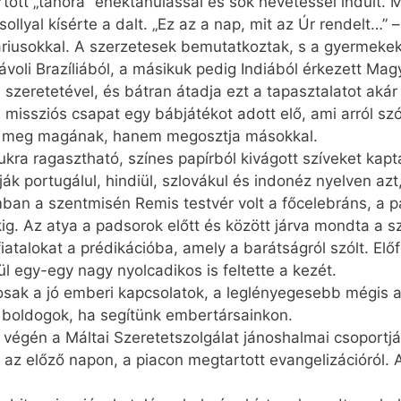
tott „tanóra” énektanulással és sok nevetéssel indult. Ma
ollyal kísérte a dalt. „Ez az a nap, mit az Úr rendelt…”
riusokkal. A szerzetesek bemutatkoztak, s a gyermekek c
távoli Brazíliából, a másikuk pedig Indiából érkezett Ma
 szeretetével, és bátran átadja ezt a tapasztalatot akár
missziós csapat egy bábjátékot adott elő, ami arról szó
ja meg magának, hanem megosztja másokkal.
ukra ragasztható, színes papírból kivágott szíveket kapt
 portugálul, hindiül, szlovákul és indonéz nyelven azt,
n a szentmisén Remis testvér volt a főcelebráns, a pa
okig. Az atya a padsorok előtt és között járva mondta a
 fiatalokat a prédikációba, amely a barátságról szólt. El
l egy-egy nagy nyolcadikos is feltette a kezét.
tosak a jó emberi kapcsolatok, a leglényegesebb mégis 
 boldogok, ha segítünk embertársainkon.
 végén a Máltai Szeretetszolgálat jánoshalmai csoportj
az előző napon, a piacon megtartott evangelizációról. 