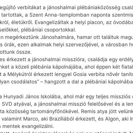
újító verbitákat a jánoshalmai plébániaközösség csalá
at” tartottak, a Szent Anna-templomban naponta szentm
król, életükről. Evangelizáltak a helyi piacon, az óvodá
előkkel, plébániai csoportokkal.
n megérkeztünk Jánoshalmára, hamar ott találtuk mag
ós órák, ezen alkalmak helyi szervezőjével, a városban h
tottunk össze.
s érkezett a jánoshalmai misszióra, családja egy erdély
ket a közeli plébánia kápolnájába, ahol éppen két fiatal
 a Mélykútról érkezett lengyel Gosia verbita nővér tanít
 olyan csodálatos” – hangzott a dal a plébániai kápolnáb
a Hunyadi János Iskolába, ahol már egy teljes missziós 
s SVD atyával, a jánoshalmai misszió felelősével és a l
ta közösség tartományfőnökével. Remis atya jött velün
valamint Marco, aki Brazíliából érkezett, és Algon, aki 
mentek evangelizálni.