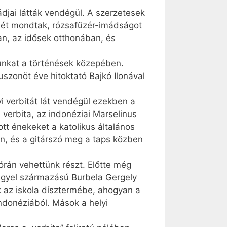
djai látták vendégül. A szerzetesek
isét mondtak, rózsafüzér-imádságot
ban, az idősek otthonában, és
unkat a történések közepében.
uszonöt éve hitoktató Bajkó Ilonával
i verbitát lát vendégül ezekben a
 verbita, az indonéziai Marselinus
ott énekeket a katolikus általános
an, és a gitárszó meg a taps közben
órán vehettünk részt. Előtte még
engyel származású Burbela Gergely
k az iskola dísztermébe, ahogyan a
Indonéziából. Mások a helyi