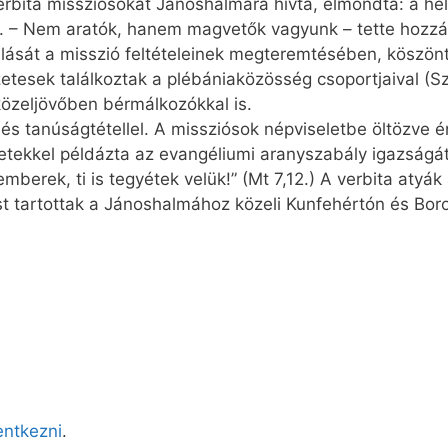
erbita missziósokat Jánoshalmára hívta, elmondta: a he
t. – Nem aratók, hanem magvetők vagyunk – tette hozzá
állását a misszió feltételeinek megteremtésében, köszön
zetesek találkoztak a plébániaközösség csoportjaival (S
 közeljövőben bérmálkozókkal is.
 és tanúságtétellel. A missziósok népviseletbe öltözve é
netekkel példázta az evangéliumi aranyszabály igazságát
mberek, ti is tegyétek velük!” (Mt 7,12.) A verbita aty
t tartottak a Jánoshalmához közeli Kunfehértón és Boro
lentkezni
.