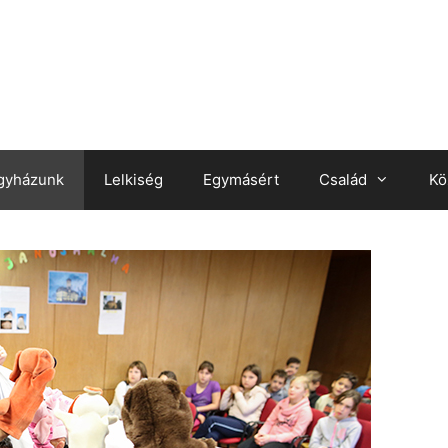
gyházunk
Lelkiség
Egymásért
Család
Kö