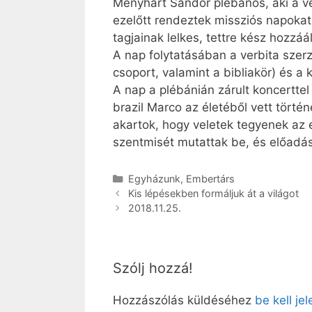
Menyhárt Sándor plébános, aki a v
ezelőtt rendeztek missziós napoka
tagjainak lelkes, tettre kész hozzá
A nap folytatásában a verbita szer
csoport, valamint a bibliakör) és a
A nap a plébánián zárult koncerttel
brazil Marco az életéből vett törté
akartok, hogy veletek tegyenek az e
szentmisét mutattak be, és előadás
Kategória
Egyházunk
,
Embertárs
Kis lépésekben formáljuk át a világot
2018.11.25.
Szólj hozzá!
Hozzászólás küldéséhez
be kell je