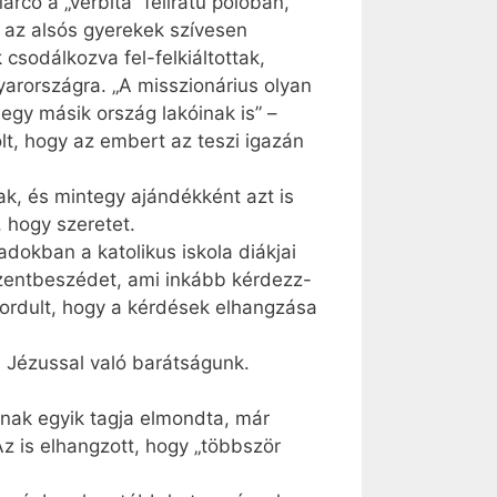
rco a „verbita” feliratú pólóban,
 – az alsós gyerekek szívesen
sodálkozva fel-felkiáltottak,
gyarországra. „A misszionárius olyan
 egy másik ország lakóinak is” –
lt, hogy az embert az teszi igazán
ak, és mintegy ajándékként azt is
 hogy szeretet.
dokban a katolikus iskola diákjai
 szentbeszédet, ami inkább kérdezz-
őfordult, hogy a kérdések elhangzása
a Jézussal való barátságunk.
ának egyik tagja elmondta, már
Az is elhangzott, hogy „többször