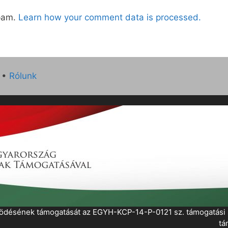
spam.
Learn how your comment data is processed.
•
Rólunk
működésének támogatását az EGYH-KCP-14-P-0121 sz. támogatás
tá