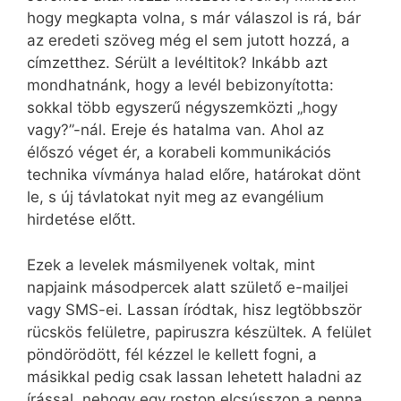
hogy megkapta volna, s már válaszol is rá, bár
az eredeti szöveg még el sem jutott hozzá, a
címzetthez. Sérült a levéltitok? Inkább azt
mondhatnánk, hogy a levél bebizonyította:
sokkal több egyszerű négyszemközti „hogy
vagy?”-nál. Ereje és hatalma van. Ahol az
élőszó véget ér, a korabeli kommunikációs
technika vívmánya halad előre, határokat dönt
le, s új távlatokat nyit meg az evangélium
hirdetése előtt.
Ezek a levelek másmilyenek voltak, mint
napjaink másodpercek alatt születő e-mailjei
vagy SMS-ei. Lassan íródtak, hisz legtöbbször
rücskös felületre, papiruszra készültek. A felület
pöndörödött, fél kézzel le kellett fogni, a
másikkal pedig csak lassan lehetett haladni az
írással, nehogy egy roston elcsússzon a penna.