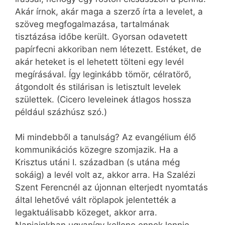
Akár írnok, akár maga a szerző írta a levelet, a
szöveg megfogalmazása, tartalmának
tisztázása időbe került. Gyorsan odavetett
papírfecni akkoriban nem létezett. Estéket, de
akár heteket is el lehetett tölteni egy levél
megírásával. Így leginkább tömör, célratörő,
átgondolt és stilárisan is letisztult levelek
születtek. (Cicero leveleinek átlagos hossza
például százhúsz szó.)
Mi mindebből a tanulság? Az evangélium élő
kommunikációs közegre szomjazik. Ha a
Krisztus utáni I. században (s utána még
sokáig) a levél volt az, akkor arra. Ha Szalézi
Szent Ferencnél az újonnan elterjedt nyomtatás
által lehetővé vált röplapok jelentették a
legaktuálisabb közeget, akkor arra.