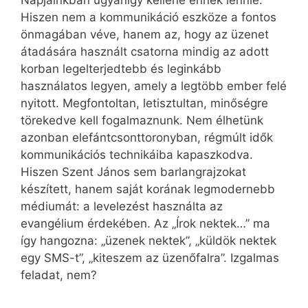
Napjainkban ugyanígy kellene ennek lennie.
Hiszen nem a kommunikáció eszköze a fontos
önmagában véve, hanem az, hogy az üzenet
átadására használt csatorna mindig az adott
korban legelterjedtebb és leginkább
használatos legyen, amely a legtöbb ember felé
nyitott. Megfontoltan, letisztultan, minőségre
törekedve kell fogalmaznunk. Nem élhetünk
azonban elefántcsonttoronyban, régmúlt idők
kommunikációs technikáiba kapaszkodva.
Hiszen Szent János sem barlangrajzokat
készített, hanem saját korának legmodernebb
médiumát: a levelezést használta az
evangélium érdekében. Az „Írok nektek…” ma
így hangozna: „üzenek nektek”, „küldök nektek
egy SMS-t”, „kiteszem az üzenőfalra”. Izgalmas
feladat, nem?