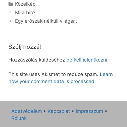
Kategória
Közelkép
Mi a bio?
Egy erőszak nélküli világért
Szólj hozzá!
Hozzászólás küldéséhez
be kell jelentkezni
.
This site uses Akismet to reduce spam.
Learn
how your comment data is processed.
Adatvédelem
•
Kapcsolat
•
Impresszum
•
Rólunk