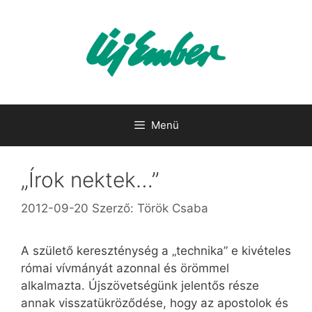
Kilépés
a
tartalomba
Menü
„Írok nektek…”
2012-09-20
Szerző:
Török Csaba
A születő kereszténység a „technika” e kivételes
római vívmányát azonnal és örömmel
alkalmazta. Újszövetségünk jelentős része
annak visszatükröződése, hogy az apostolok és