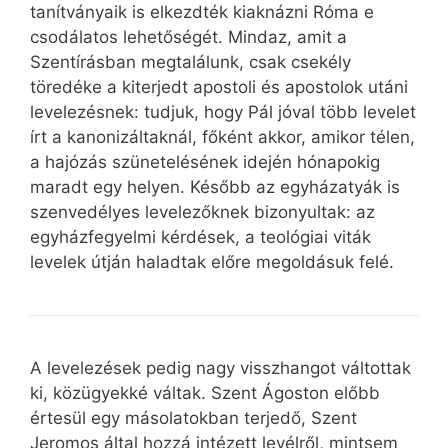
tanítványaik is elkezdték kiaknázni Róma e
csodálatos lehetőségét. Mindaz, amit a
Szentírásban megtalálunk, csak csekély
töredéke a kiterjedt apostoli és apostolok utáni
levelezésnek: tudjuk, hogy Pál jóval több levelet
írt a kanonizáltaknál, főként akkor, amikor télen,
a hajózás szünetelésének idején hónapokig
maradt egy helyen. Később az egyházatyák is
szenvedélyes levelezőknek bizonyultak: az
egyházfegyelmi kérdések, a teológiai viták
levelek útján haladtak előre megoldásuk felé.
A levelezések pedig nagy visszhangot váltottak
ki, közügyekké váltak. Szent Ágoston előbb
értesül egy másolatokban terjedő, Szent
Jeromos által hozzá intézett levélről, mintsem