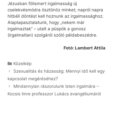
Jézusban fölismert irgalmasság új
cselekvésmódra ösztönöz minket; napról napra
hitbéli döntést kell hoznunk az irgalmassághoz.
Alaptapasztalatunk, hogy „nekem már
irgalmaztak” – utalt a püspök a gonosz
(irgalmatlan) szolgáról szóló példabeszédre.
Fotó: Lambert Attila
Kategória
Közelkép
Szexualitás és házasság: Mennyi idő kell egy
kapcsolat megéréséhez?
Mindannyian rászorulunk Isten irgalmára –
Kocsis Imre professzor Lukács evangéliumáról