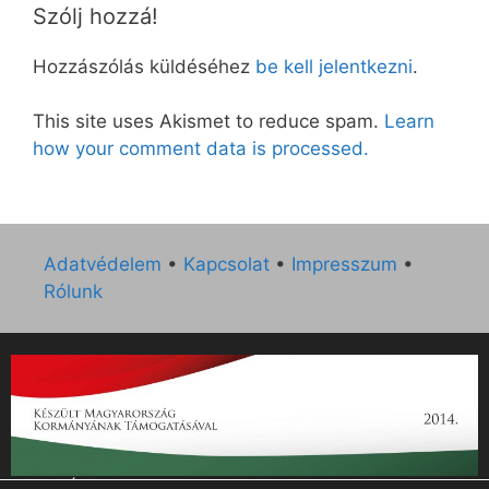
Szólj hozzá!
Hozzászólás küldéséhez
be kell jelentkezni
.
This site uses Akismet to reduce spam.
Learn
how your comment data is processed.
Adatvédelem
•
Kapcsolat
•
Impresszum
•
Rólunk
„Az Új Ember katolikus hetilap 2014. évi működésének