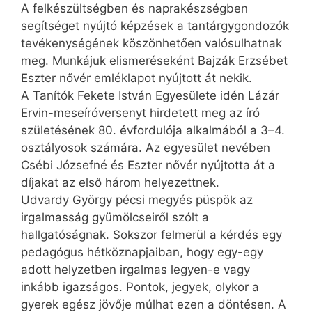
A felkészültségben és naprakészségben
segítséget nyújtó képzések a tantárgygondozók
tevékenységének köszönhetően valósulhatnak
meg. Munkájuk elismeréseként Bajzák Erzsébet
Eszter nővér emléklapot nyújtott át nekik.
A Tanítók Fekete István Egyesülete idén Lázár
Ervin-meseíróversenyt hirdetett meg az író
születésének 80. évfordulója alkalmából a 3–4.
osztályosok számára. Az egyesület nevében
Csébi Józsefné és Eszter nővér nyújtotta át a
díjakat az első három helyezettnek.
Udvardy György pécsi megyés püspök az
irgalmasság gyümölcseiről szólt a
hallgatóságnak. Sokszor felmerül a kérdés egy
pedagógus hétköznapjaiban, hogy egy-egy
adott helyzetben irgalmas legyen-e vagy
inkább igazságos. Pontok, jegyek, olykor a
gyerek egész jövője múlhat ezen a döntésen. A