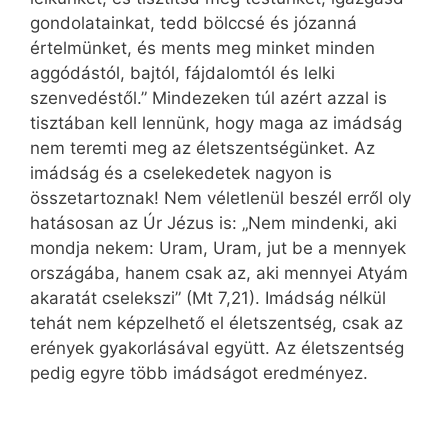
gondolatainkat, tedd bölccsé és józanná
értelmünket, és ments meg minket minden
aggódástól, bajtól, fájdalomtól és lelki
szenvedéstől.” Mindezeken túl azért azzal is
tisztában kell lennünk, hogy maga az imádság
nem teremti meg az életszentségünket. Az
imádság és a cselekedetek nagyon is
összetartoznak! Nem véletlenül beszél erről oly
hatásosan az Úr Jézus is: „Nem mindenki, aki
mondja nekem: Uram, Uram, jut be a mennyek
országába, hanem csak az, aki mennyei Atyám
akaratát cselekszi” (Mt 7,21). Imádság nélkül
tehát nem képzelhető el életszentség, csak az
erények gyakorlásával együtt. Az életszentség
pedig egyre több imádságot eredményez.