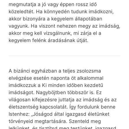
megmutatja a jó vagy éppen rossz idő
közeledtét. Ha könnyedén tudunk imádkozni,
akkor bizonyára a kegyelem állapotában
vagyunk. Ha viszont nehezen megy az imádság,
akkor meg kell vizsgálnunk, mi zárja el a
kegyelem felénk áradásának útját.
A bizánci egyházban a teljes zsolozsma
elvégzése esetén naponta öt alkalommal
imádkozzuk a Ki minden időben kezdetű
imádságot. Nagyböjtben többször is. Ez
világosan kifejezésre juttatja az imádság és az
életszentség kapcsolatát. Így fordulunk benne
Istenhez: „Jóságod által igazgasd életünket
törvényeid megtartására. Szenteld meg
lelkünket, és tisztítsd meg testünket, igazgasd