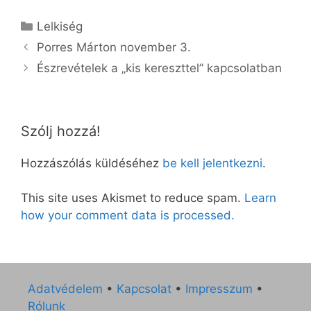
Kategória
Lelkiség
Porres Márton november 3.
Észrevételek a „kis kereszttel” kapcsolatban
Szólj hozzá!
Hozzászólás küldéséhez
be kell jelentkezni
.
This site uses Akismet to reduce spam.
Learn
how your comment data is processed.
Adatvédelem
•
Kapcsolat
•
Impresszum
•
Rólunk