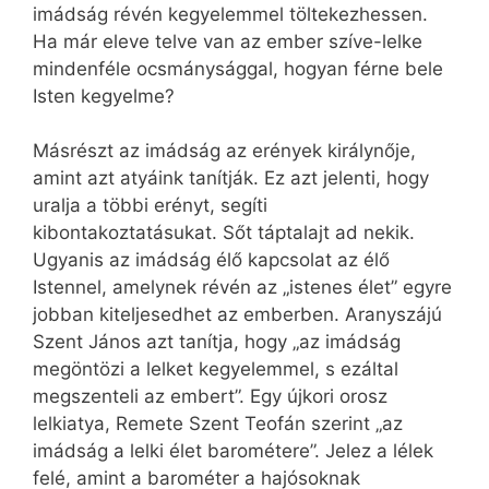
imádság révén kegyelemmel töltekezhessen.
Ha már eleve telve van az ember szíve-lelke
mindenféle ocsmánysággal, hogyan férne bele
Isten kegyelme?
Másrészt az imádság az erények királynője,
amint azt atyáink tanítják. Ez azt jelenti, hogy
uralja a többi erényt, segíti
kibontakoztatásukat. Sőt táptalajt ad nekik.
Ugyanis az imádság élő kapcsolat az élő
Istennel, amelynek révén az „istenes élet” egyre
jobban kiteljesedhet az emberben. Aranyszájú
Szent János azt tanítja, hogy „az imádság
megöntözi a lelket kegyelemmel, s ezáltal
megszenteli az embert”. Egy újkori orosz
lelkiatya, Remete Szent Teofán szerint „az
imádság a lelki élet barométere”. Jelez a lélek
felé, amint a barométer a hajósoknak