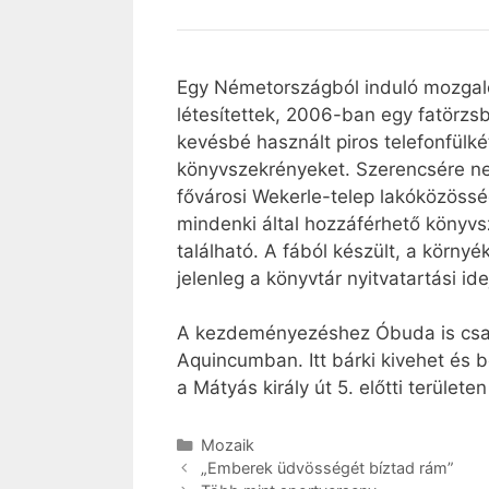
Egy Németországból induló mozgalom
létesítettek, 2006-ban egy fatörzs
kevésbé használt piros telefonfülké
könyvszekrényeket. Szerencsére ne
fővárosi Wekerle-telep lakóközössé
mindenki által hozzáférhető könyvsze
található. A fából készült, a körny
jelenleg a könyvtár nyitvatartási i
A kezdeményezéshez Óbuda is csatla
Aquincumban. Itt bárki kivehet és 
a Mátyás király út 5. előtti területen
Kategória
Mozaik
„Emberek üdvösségét bíztad rám”