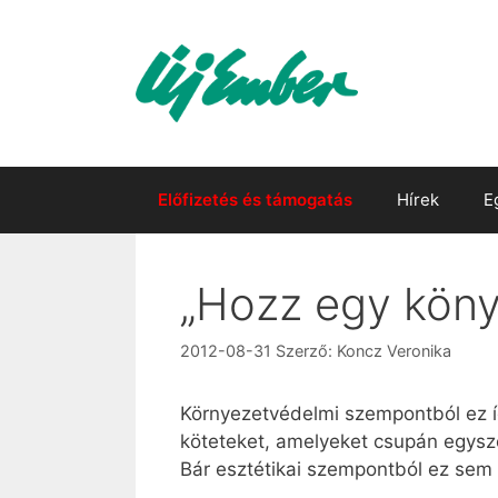
Kilépés
a
tartalomba
Előfizetés és támogatás
Hírek
E
„Hozz egy köny
2012-08-31
Szerző:
Koncz Veronika
Környezetvédelmi szempontból ez í
köteteket, amelyeket csupán egysze
Bár esztétikai szempontból ez sem 