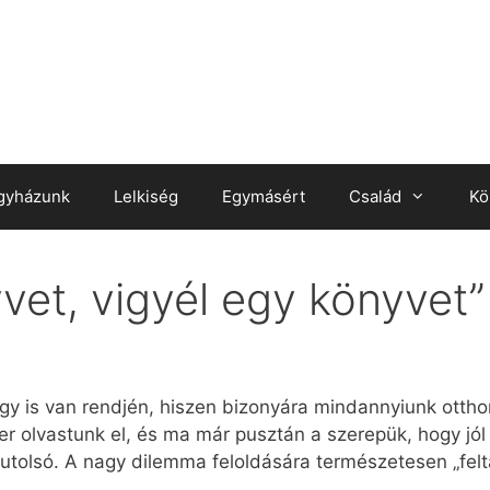
gyházunk
Lelkiség
Egymásért
Család
Kö
vet, vigyél egy könyvet”
gy is van rendjén, hiszen bizonyára mindannyiunk ottho
r olvastunk el, és ma már pusztán a szerepük, hogy jól
utolsó. A nagy dilemma feloldására természetesen „felta