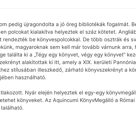
 pedig újragondolta a jó öreg bibliotékák fogalmát. B
ben polcokat kialakítva helyeztek el száz kötetet. Angl
t rendezték be könyvespolcokkal. De több osztrák és svá
künk, magyaroknak sem kell már tovább várnunk arra, 
ge találta ki a „Tégy egy könyvet, végy egy könyvet” k
krényt alakítottak ki itt, amely a XIX. kerületi Pannónia
ékhez stílusában illeszkedő, zárható könyvszekrényt a k
dejében használható.
kozott. Nyár elején helyeztek el egy-egy könyvmegálló
betehet könyveket. Az Aquincumi KönyvMegálló a Római t
 található.