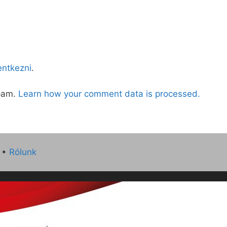
lentkezni
.
spam.
Learn how your comment data is processed.
•
Rólunk