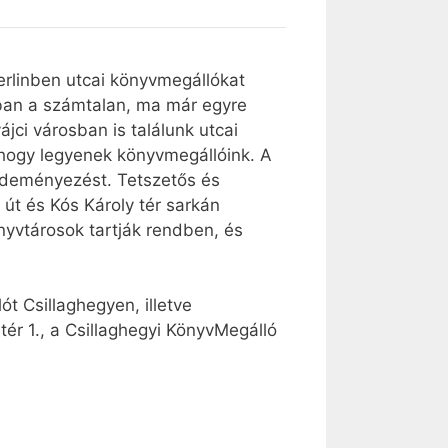
erlinben utcai könyvmegállókat
iában a számtalan, ma már egyre
jci városban is találunk utcai
hogy legyenek könyvmegállóink. A
ezdeményezést. Tetszetős és
 út és Kós Károly tér sarkán
önyvtárosok tartják rendben, és
t Csillaghegyen, illetve
ér 1., a Csillaghegyi KönyvMegálló