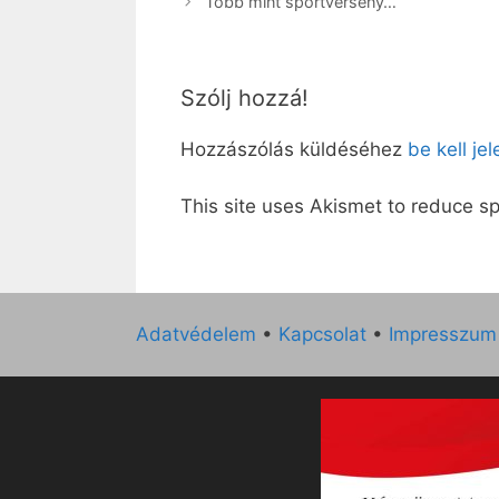
Több mint sportverseny…
Szólj hozzá!
Hozzászólás küldéséhez
be kell je
This site uses Akismet to reduce 
Adatvédelem
•
Kapcsolat
•
Impresszum