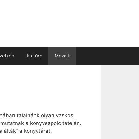
zelkép
Kultúra
Mozaik
nában találnánk olyan vaskos
 mutatnak a könyvespolc tetején.
lálták” a könyvtárat.