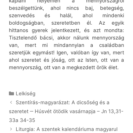
kápláni helyemen a mennyországról
beszélgettünk, ahol nincs baj, betegség,
szenvedés és halál, ahol mindenki
boldogságban, szeretetben él. Az egyik
hittanos gyerek jelentkezett, és azt mondta:
Tisztelendő bácsi, akkor nálunk mennyország
van, mert mi mindannyian a családban
szeretjük egymást! Igen, valóban így van, mert
ahol szeretet és jóság, ott az Isten, ott van a
mennyország, ott van a megkezdett örök élet.
Kategória
Lelkiség
Szentírás-magyarázat: A dicsőség és a
szeretet ‒ Húsvét ötödik vasárnapja – Jn 13,31-
33a 34-35
Liturgia: A szentek kalendáriuma magyarul