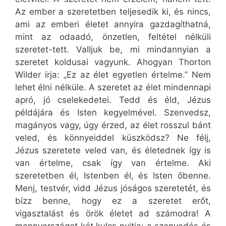
Az ember a szeretetben teljesedik ki, és nincs,
ami az emberi életet annyira gazdagíthatná,
mint az odaadó, önzetlen, feltétel nélküli
szeretet-tett. Valljuk be, mi mindannyian a
szeretet koldusai vagyunk. Ahogyan Thorton
Wilder írja: „Ez az élet egyetlen értelme.” Nem
lehet élni nélküle. A szeretet az élet mindennapi
apró, jó cselekedetei. Tedd és éld, Jézus
példájára és Isten kegyelmével. Szenvedsz,
magányos vagy, úgy érzed, az élet rosszul bánt
veled, és könnyeiddel küszködsz? Ne félj,
Jézus szeretete veled van, és életednek így is
van értelme, csak így van értelme. Aki
szeretetben él, Istenben él, és Isten őbenne.
Menj, testvér, vidd Jézus jóságos szeretetét, és
bízz benne, hogy ez a szeretet erőt,
vigasztalást és örök életet ad számodra! A