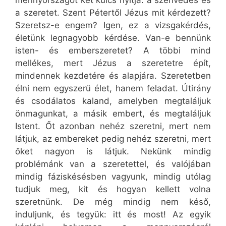
mennyországot két kulcs nyitja: a szenvedés és
a szeretet. Szent Pétertől Jézus mit kérdezett?
Szeretsz-e engem? Igen, ez a vizsgakérdés,
életünk legnagyobb kérdése. Van-e bennünk
isten- és emberszeretet? A többi mind
mellékes, mert Jézus a szeretetre épít,
mindennek kezdetére és alapjára. Szeretetben
élni nem egyszerű élet, hanem feladat. Útirány
és csodálatos kaland, amelyben megtaláljuk
önmagunkat, a másik embert, és megtaláljuk
Istent. Őt azonban nehéz szeretni, mert nem
látjuk, az embereket pedig nehéz szeretni, mert
őket nagyon is látjuk. Nekünk mindig
problémánk van a szeretettel, és valójában
mindig fáziskésésben vagyunk, mindig utólag
tudjuk meg, kit és hogyan kellett volna
szeretnünk. De még mindig nem késő,
induljunk, és tegyük: itt és most! Az egyik