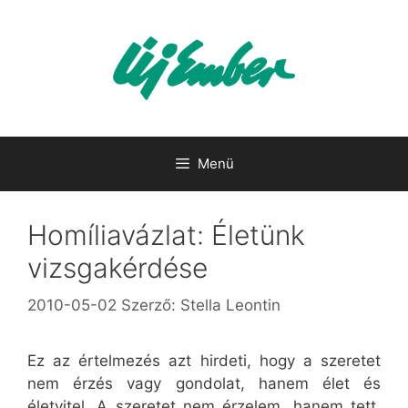
Kilépés
a
tartalomba
Menü
Homíliavázlat: Életünk
vizsgakérdése
2010-05-02
Szerző:
Stella Leontin
Ez az értelmezés azt hirdeti, hogy a szeretet
nem érzés vagy gondolat, hanem élet és
életvitel. A szeretet nem érzelem, hanem tett.