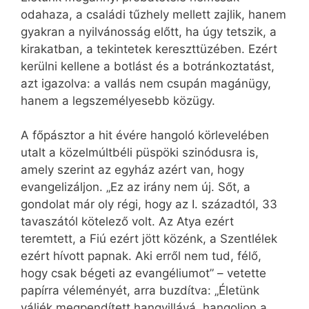
odahaza, a családi tűzhely mellett zajlik, hanem
gyakran a nyilvánosság előtt, ha úgy tetszik, a
kirakatban, a tekintetek kereszttüzében. Ezért
kerülni kellene a botlást és a botránkoztatást,
azt igazolva: a vallás nem csupán magánügy,
hanem a legszemélyesebb közügy.
A főpásztor a hit évére hangoló körlevelében
utalt a közelmúltbéli püspöki szinódusra is,
amely szerint az egyház azért van, hogy
evangelizáljon. „Ez az irány nem új. Sőt, a
gondolat már oly régi, hogy az I. századtól, 33
tavaszától kötelező volt. Az Atya ezért
teremtett, a Fiú ezért jött közénk, a Szentlélek
ezért hívott papnak. Aki erről nem tud, félő,
hogy csak bégeti az evangéliumot” – vetette
papírra véleményét, arra buzdítva: „Életünk
váljék megpendített hangvillává, hangoljon a