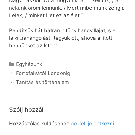
Nagy Lászlót: Oda mögyünk, ahol kellünk, / ahol
nekünk öröm lennünk. / Mert mibennünk zeng a
Lélek, / minket illet ez az élet.”
Pendítsük hát bátran hitünk hangvilláját, s e
lelki „ráhangolást” tegyük ott, ahova állított
bennünket az Isten!
Kategória
Egyházunk
Forrófalvától Londonig
Tanítás és történelem
Szólj hozzá!
Hozzászólás küldéséhez
be kell jelentkezni
.