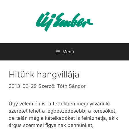
Kilépés
a
tartalomba
Menü
Hitünk hangvillája
2013-03-29
Szerző:
Tóth Sándor
Úgy vélem én is: a tettekben megnyilvánuló
szeretet lehet a legbeszédesebb; a keresőket,
de talán még a kételkedőket is felrázhatja, akik
árgus szemmel figyelnek bennünket,