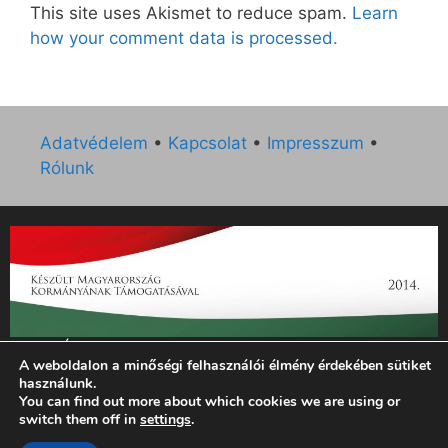
This site uses Akismet to reduce spam.
Learn
how your comment data is processed.
Adatvédelem
•
Kapcsolat
•
Impresszum
•
Rólunk
„Az Új Ember katolikus hetilap 2014. évi működésének
A weboldalon a minőségi felhasználói élmény érdekében sütiket
támogatását az EGYH-KCP-14-P-0121 sz. támogatási
használunk.
szerződés keretében 3 000 000 Ft összegben támogatta az
You can find out more about which cookies we are using or
Emberi Erőforrások Minisztériuma.”
switch them off in
settings
.