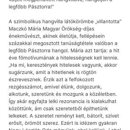
legfőbb Pásztorra!”
A szimbolikus hangvilla látókörömbe „villantotta”
Maczkó Mária Magyar Örökség-díjas
énekművészt, akinek életútja, fellépésein
százakkal megosztott tanúságtétele valóban a
legfőbb Pásztorra hangol. Mária azt tartja: a hit
éve főmotívumának a hitelességnek kell lennie.
„Ha mi, keresztények hitelesek vagyunk, akkor
sugárzunk, amit a hitetlenek is rögtön
észrevesznek. Érzik azt a felfokozott
rezgésszámot, amivel élünk, dolgozunk,
alkotunk, szeretünk és mozgunk a közéletben.
Így akár egyfajta lelki rezonancia is kialakulhat
közöttünk, ám csak szeretetből építhetünk
lelkeket. A szeretet reményt kelt, bátorít, szívet
erősít, örömöt szerez. Ezért is idézem gyakran