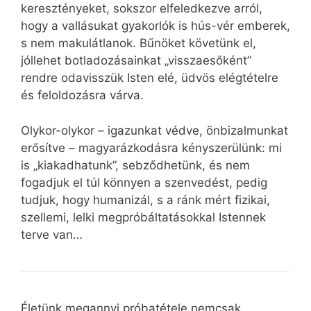
keresztényeket, sokszor elfeledkezve arról,
hogy a vallásukat gyakorlók is hús-vér emberek,
s nem makulátlanok. Bűnöket követünk el,
jóllehet botladozásainkat „visszaesőként”
rendre odavisszük Isten elé, üdvös elégtételre
és feloldozásra várva.
Olykor-olykor – igazunkat védve, önbizalmunkat
erősítve – magyarázkodásra kényszerülünk: mi
is „kiakadhatunk”, sebződhetünk, és nem
fogadjuk el túl könnyen a szenvedést, pedig
tudjuk, hogy humanizál, s a ránk mért fizikai,
szellemi, lelki megpróbáltatásokkal Istennek
terve van…
Életünk megannyi próbatétele nemcsak