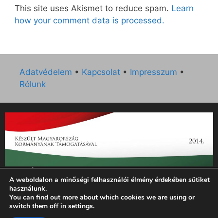
This site uses Akismet to reduce spam.
Learn
how your comment data is processed.
Adatvédelem
•
Kapcsolat
•
Impresszum
•
Rólunk
„Az Új Ember katolikus hetilap 2014. évi működésének
A weboldalon a minőségi felhasználói élmény érdekében sütiket
támogatását az EGYH-KCP-14-P-0121 sz. támogatási
használunk.
szerződés keretében 3 000 000 Ft összegben támogatta az
You can find out more about which cookies we are using or
Emberi Erőforrások Minisztériuma.”
switch them off in
settings
.