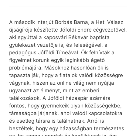
A második interjút Borbás Barna, a Heti Válasz
újságírója készítette Jóföldi Endre cégvezetővel,
aki egyúttal a kaposvári Békevár baptista
gyülekezet vezetője is, és feleségével, a
pedagógus Jóföldi Tímeával. Ők felhívták a
figyelmet korunk egyik leginkább égető
problémájára. Másokhoz hasonlóan ők is
tapasztalják, hogy a fiatalok valódi közösségre
vágynak, hiszen az online világ nem nyújtja
ugyanazt az élményt, mint az emberi
találkozások. A Jóföldi házaspár számára
fontos, hogy gyermekeik olyan közösségekbe,
társaságba járjanak, ahol valódi kapcsolatokra
és esetleg társra is találhatnak. Arról is
beszéltek, hogy egy házasságban természetes
az, ha vannak gondok és konfliktusok is, ám