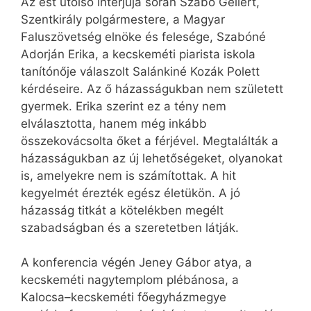
Az est utolsó interjúja során Szabó Gellért,
Szentkirály polgármestere, a Magyar
Faluszövetség elnöke és felesége, Szabóné
Adorján Erika, a kecskeméti piarista iskola
tanítónője válaszolt Salánkiné Kozák Polett
kérdéseire. Az ő házasságukban nem született
gyermek. Erika szerint ez a tény nem
elválasztotta, hanem még inkább
összekovácsolta őket a férjével. Megtalálták a
házasságukban az új lehetőségeket, olyanokat
is, amelyekre nem is számítottak. A hit
kegyelmét érezték egész életükön. A jó
házasság titkát a kötelékben megélt
szabadságban és a szeretetben látják.
A konferencia végén Jeney Gábor atya, a
kecskeméti nagytemplom plébánosa, a
Kalocsa–kecskeméti főegyházmegye