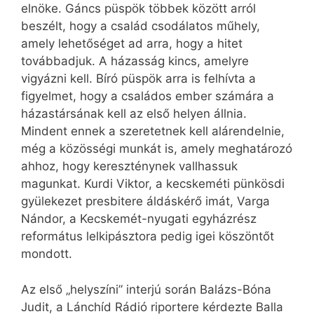
elnöke. Gáncs püspök többek között arról
beszélt, hogy a család csodálatos műhely,
amely lehetőséget ad arra, hogy a hitet
továbbadjuk. A házasság kincs, amelyre
vigyázni kell. Bíró püspök arra is felhívta a
figyelmet, hogy a családos ember számára a
házastársának kell az első helyen állnia.
Mindent ennek a szeretetnek kell alárendelnie,
még a közösségi munkát is, amely meghatározó
ahhoz, hogy kereszténynek vallhassuk
magunkat. Kurdi Viktor, a kecskeméti pünkösdi
gyülekezet presbitere áldáskérő imát, Varga
Nándor, a Kecskemét-nyugati egyházrész
református lelkipásztora pedig igei köszöntőt
mondott.
Az első „helyszíni” interjú során Balázs-Bóna
Judit, a Lánchíd Rádió riportere kérdezte Balla