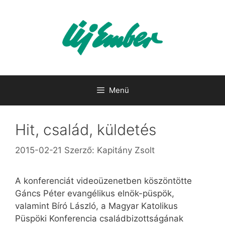
Kilépés
a
tartalomba
Menü
Hit, család, küldetés
2015-02-21
Szerző:
Kapitány Zsolt
A konferenciát videoüzenetben köszöntötte
Gáncs Péter evangélikus elnök-püspök,
valamint Bíró László, a Magyar Katolikus
Püspöki Konferencia családbizottságának