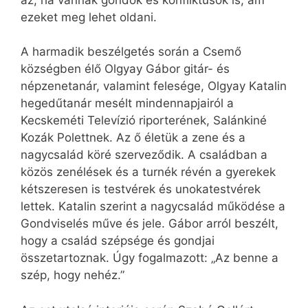
ezeket meg lehet oldani.
A harmadik beszélgetés során a Csemő
községben élő Olgyay Gábor gitár- és
népzenetanár, valamint felesége, Olgyay Katalin
hegedűtanár mesélt mindennapjairól a
Kecskeméti Televízió riporterének, Salánkiné
Kozák Polettnek. Az ő életük a zene és a
nagycsalád köré szerveződik. A családban a
közös zenélések és a turnék révén a gyerekek
kétszeresen is testvérek és unokatestvérek
lettek. Katalin szerint a nagycsalád működése a
Gondviselés műve és jele. Gábor arról beszélt,
hogy a család szépsége és gondjai
összetartoznak. Úgy fogalmazott: „Az benne a
szép, hogy nehéz.”