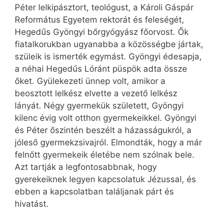
Péter lelkipásztort, teológust, a Károli Gáspár
Református Egyetem rektorát és feleségét,
Hegedűs Gyöngyi bőrgyógyász főorvost. Ők
fiatalkorukban ugyanabba a közösségbe jártak,
szüleik is ismerték egymást. Gyöngyi édesapja,
a néhai Hegedűs Lóránt püspök adta össze
őket. Gyülekezeti ünnep volt, amikor a
beosztott lelkész elvette a vezető lelkész
lányát. Négy gyermekük született, Gyöngyi
kilenc évig volt otthon gyermekeikkel. Gyöngyi
és Péter őszintén beszélt a házasságukról, a
jóleső gyermekzsivajról. Elmondták, hogy a már
felnőtt gyermekeik életébe nem szólnak bele.
Azt tartják a legfontosabbnak, hogy
gyerekeiknek legyen kapcsolatuk Jézussal, és
ebben a kapcsolatban találjanak párt és
hivatást.