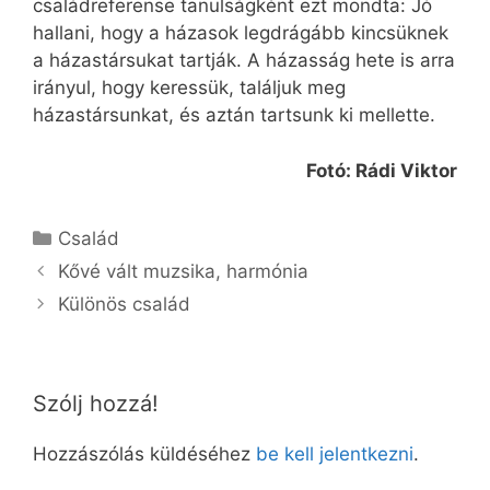
családreferense tanulságként ezt mondta: Jó
hallani, hogy a házasok legdrágább kincsüknek
a házastársukat tartják. A házasság hete is arra
irányul, hogy keressük, találjuk meg
házastársunkat, és aztán tartsunk ki mellette.
Fotó: Rádi Viktor
Kategória
Család
Kővé vált muzsika, harmónia
Különös család
Szólj hozzá!
Hozzászólás küldéséhez
be kell jelentkezni
.