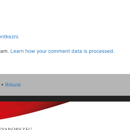
lentkezni
.
spam.
Learn how your comment data is processed.
•
Rólunk