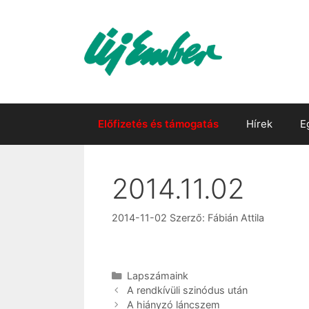
Kilépés
a
tartalomba
Előfizetés és támogatás
Hírek
E
2014.11.02
2014-11-02
Szerző:
Fábián Attila
Kategória
Lapszámaink
A rendkívüli szinódus után
A hiányzó láncszem