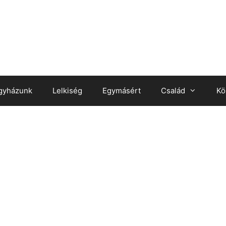
gyházunk
Lelkiség
Egymásért
Család
Kö