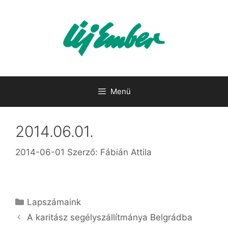
Kilépés
a
tartalomba
Menü
2014.06.01.
2014-06-01
Szerző:
Fábián Attila
Kategória
Lapszámaink
A karitász segélyszállítmánya Belgrádba