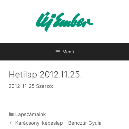
Kilépés
a
tartalomba
Menü
Hetilap 2012.11.25.
2012-11-25
Szerző:
Kategória
Lapszámaink
Karácsonyi képeslap – Benczúr Gyula