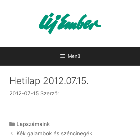
Kilépés
a
tartalomba
Menü
Hetilap 2012.07.15.
2012-07-15
Szerző:
Kategória
Lapszámaink
Kék galambok és széncinegék