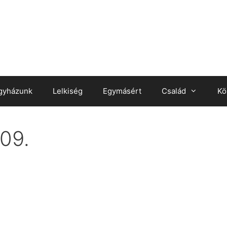
gyházunk
Lelkiség
Egymásért
Család
Kö
.09.