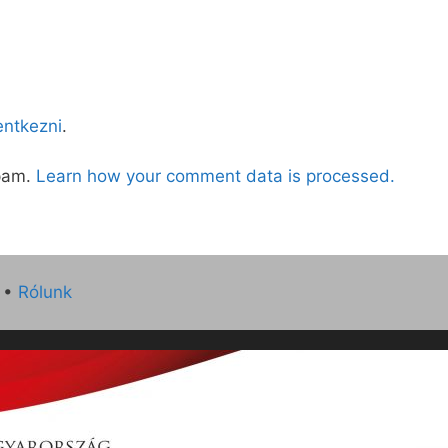
lentkezni
.
spam.
Learn how your comment data is processed.
•
Rólunk