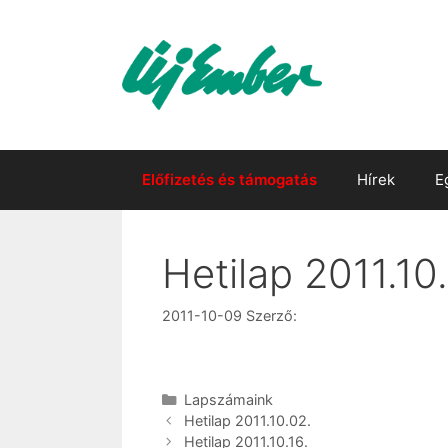
Kilépés
a
tartalomba
Előfizetés és támogatás
Hírek
E
Hetilap 2011.10
2011-10-09
Szerző:
Kategória
Lapszámaink
Hetilap 2011.10.02.
Hetilap 2011.10.16.