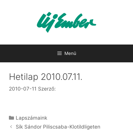
Kilépés
a
tartalomba
Menü
Hetilap 2010.07.11.
2010-07-11
Szerző:
Kategória
Lapszámaink
Sík Sándor Piliscsaba-Klotildligeten