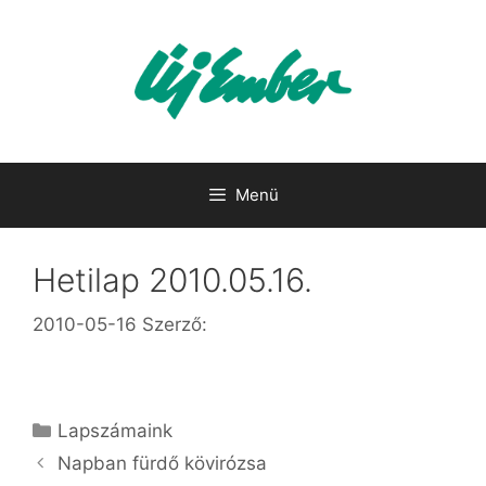
Kilépés
a
tartalomba
Menü
Hetilap 2010.05.16.
2010-05-16
Szerző:
Kategória
Lapszámaink
Napban fürdő kövirózsa