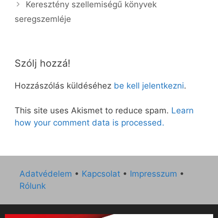
Keresztény szellemiségű könyvek
seregszemléje
Szólj hozzá!
Hozzászólás küldéséhez
be kell jelentkezni
.
This site uses Akismet to reduce spam.
Learn
how your comment data is processed.
Adatvédelem
•
Kapcsolat
•
Impresszum
•
Rólunk