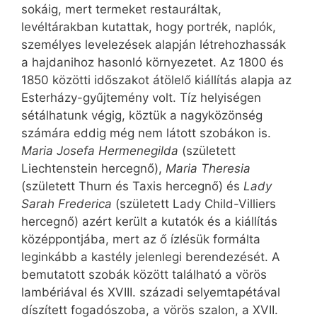
sokáig, mert termeket restauráltak,
levéltárakban kutattak, hogy portrék, naplók,
személyes levelezések alapján létrehozhassák
a hajdanihoz hasonló környezetet. Az 1800 és
1850 közötti időszakot átölelő kiállítás alapja az
Esterházy-gyűjtemény volt. Tíz helyiségen
sétálhatunk végig, köztük a nagyközönség
számára eddig még nem látott szobákon is.
Maria Josefa Hermenegilda
(született
Liechtenstein hercegnő),
Maria Theresia
(született Thurn és Taxis hercegnő) és
Lady
Sarah Frederica
(született Lady Child-Villiers
hercegnő) azért került a kutatók és a kiállítás
középpontjába, mert az ő ízlésük formálta
leginkább a kastély jelenlegi berendezését. A
bemutatott szobák között található a vörös
lambériával és XVIII. századi selyemtapétával
díszített fogadószoba, a vörös szalon, a XVII.