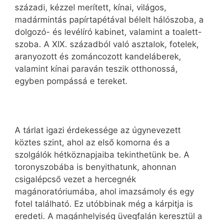
századi, kézzel merített, kínai, világos,
madármintás papírtapétával bélelt hálószoba, a
dolgozó- és levélíró kabinet, valamint a toalett-
szoba. A XIX. századból való asztalok, fotelek,
aranyozott és zománcozott kandeláberek,
valamint kínai paraván teszik otthonossá,
egyben pompássá e tereket.
A tárlat igazi érdekessége az úgynevezett
köztes szint, ahol az első komorna és a
szolgálók hétköznapjaiba tekinthetünk be. A
toronyszobába is benyithatunk, ahonnan
csigalépcső vezet a hercegnék
magánoratóriumába, ahol imazsámoly és egy
fotel található. Ez utóbbinak még a kárpitja is
eredeti. A magánhelyiség üvegfalán keresztül a