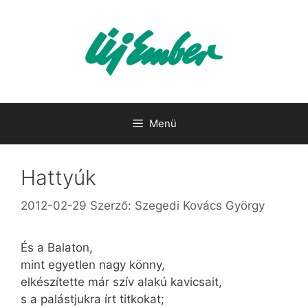
Kilépés
a
tartalomba
Menü
Hattyúk
2012-02-29
Szerző:
Szegedi Kovács György
És a Balaton,
mint egyetlen nagy könny,
elkészítette már szív alakú kavicsait,
s a palástjukra írt titkokat;