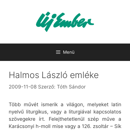
Kilépés
a
tartalomba
Menü
Halmos László emléke
2009-11-08
Szerző:
Tóth Sándor
Több művét ismerik a világon, melyeket latin
nyelvű liturgikus, vagy a liturgiával kapcsolatos
szövegekre írt. Felejthetetlenül szép műve a
Karácsonyi h-moll mise vagy a 126. zsoltár – Sík