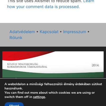
This site uses Akismet to reduce spam.
Learn
how your comment data is processed.
Adatvédelem
•
Kapcsolat
•
Impresszum
•
Rólunk
„Az Új Ember katolikus hetilap 2014. évi működésének
A weboldalon a minőségi felhasználói élmény érdekében sütiket
támogatását az EGYH-KCP-14-P-0121 sz. támogatási
használunk.
szerződés keretében 3 000 000 Ft összegben támogatta az
You can find out more about which cookies we are using or
Emberi Erőforrások Minisztériuma.”
switch them off in
settings
.
Elfogad