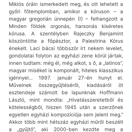
Miklós óráin ismerkedett meg, és ott lehetett a
győri főtemplomban, amikor a kóruson – a
magyar gregorián ünnepén (!) – felhangzott a
Minden földek orgonás, harsonás kíséretes
kórusa. A szentélyben Rajeczky Benjamint
köszöntötte a főpásztor, a Palestrina Kórus
énekelt. Laci bácsi többször írt nekem levelet,
gondolatai folyton az egyházi zene körül jártak,
innen tudtam: még él, még alkot, s ő, a „latinos”,
magyar miséket is komponált, hiteles klasszikus
igénnyel… 1997. január 27-én hunyt el.
Műveinek összegyűjtéséről, kiadásáról öt
esztendeje számolt be lapunknak Hoffmann
László, mint mondta: „Hivatásszeretetből és
kötelességből, hiszen 1945 után a szerzőnek
egyetlen egyházi kompozíciója sem jelent meg.”
Akkor több mint hétszáz egyházi műről beszélt
a „gyűjtő”, aki 2000-ben kezdte meg a