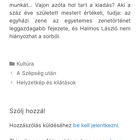
munkát… Vajon azóta hol tart a kiadás? Aki a
száz éve született mestert értékeli, tudja: az
egyházi zene az egyetemes zenetörténet
leggazdagabb fejezete, és Halmos László nem
hiányozhat a sorból.
Kategória
Kultúra
A Szépség után
Helyzetkép és kilátások
Szólj hozzá!
Hozzászólás küldéséhez
be kell jelentkezni
.