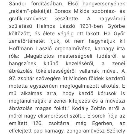
Sándor fordításában. Első hangversenyének
„reklám”-plakátját Borsos Miklós szobrász- és
grafikusművész készítette. A nagyváradi
születésű Halmos László 1931-ben Győrbe
költözött, és élete végéig ott lakott. Ha Győr
zenetörténetét írjuk, őt nem hagyhatjuk ki!
Hoffmann László orgonaművész, karnagy írta
róla: „Magabiztos mesterségbeli tudásról, a
hangszínek kitűnő kezeléséről, a zenei
ábrázolás tökéletességéről vallanak művei. A
97. zsoltár szövegére írt Minden földek kezdetű
motetta egyszerűen megfogalmazott alkotás. E
mű alkalmas arra, hogy kezdő kórusok is
megtanulhatják a zenei kifejezés és a művészi
ábrázolás magas fokát.” Kodály Zoltán erről a
műről nagy elismeréssel szólt… E sorok írója az
említett 126. zsoltárral még Egerben, az
elfelejtett pap karnagy, zongoraművész Székely