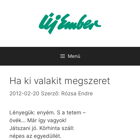
Kilépés
a
tartalomba
Menü
Ha ki valakit megszeret
2012-02-20
Szerző:
Rózsa Endre
Lényegük: enyém. S a tetem –
övék… Már így vagyok!
Játszani jó. Körhinta száll:
népes az egyedüllét.