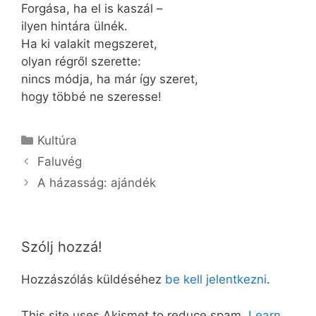
Forgása, ha el is kaszál –
ilyen hintára ülnék.
Ha ki valakit megszeret,
olyan régről szerette:
nincs módja, ha már így szeret,
hogy többé ne szeresse!
Kategória
Kultúra
Faluvég
A házasság: ajándék
Szólj hozzá!
Hozzászólás küldéséhez
be kell jelentkezni
.
This site uses Akismet to reduce spam.
Learn