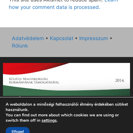
how your comment data is processed.
Adatvédelem
•
Kapcsolat
•
Impresszum
•
Rólunk
„Az Új Ember katolikus hetilap 2014. évi működésének
A weboldalon a minőségi felhasználói élmény érdekében sütiket
támogatását az EGYH-KCP-14-P-0121 sz. támogatási
használunk.
szerződés keretében 3 000 000 Ft összegben támogatta az
You can find out more about which cookies we are using or
Emberi Erőforrások Minisztériuma.”
switch them off in
settings
.
© 2026 Magyar Kurír - Új Ember
• Készült
GeneratePress
Elfogad