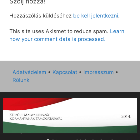
Szólj hozzá!
Hozzászólás küldéséhez
be kell jelentkezni
.
This site uses Akismet to reduce spam.
Learn
how your comment data is processed.
Adatvédelem
•
Kapcsolat
•
Impresszum
•
Rólunk
„Az Új Ember katolikus hetilap 2014. évi működésének