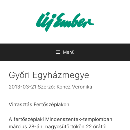
Kilépés
a
tartalomba
Menü
Győri Egyházmegye
2013-03-21
Szerző:
Koncz Veronika
Virrasztás Fertőszéplakon
A fertőszéplaki Mindenszentek-templomban
március 28-án, nagycsütörtökön 22 órától