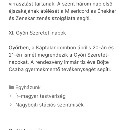
virrasztást tartanak. A szent három nap első
éjszakájának átélését a Misericordias Énekkar
és Zenekar zenés szolgálata segíti.
XI. Győri Szeretet-napok
Győrben, a Káptalandombon április 20-án és
21-én ismét megrendezik a Győri Szeretet-
napokat. A rendezvény immár tíz éve Böjte
Csaba gyermekmentő tevékenységét segíti.
Kategória
Egyházunk
Ír–magyar testvériség
Nagyböjti stációs szentmisék