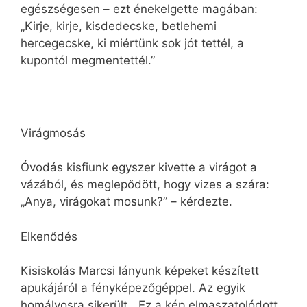
egészségesen – ezt énekelgette magában:
„Kirje, kirje, kisdedecske, betlehemi
hercegecske, ki miértünk sok jót tettél, a
kupontól megmentettél.”
Virágmosás
Óvodás kisfiunk egyszer kivette a virágot a
vázából, és meglepődött, hogy vizes a szára:
„Anya, virágokat mosunk?” – kérdezte.
Elkenődés
Kisiskolás Marcsi lányunk képeket készített
apukájáról a fényképezőgéppel. Az egyik
homályosra sikerült. „Ez a kép elmaszatolódott.