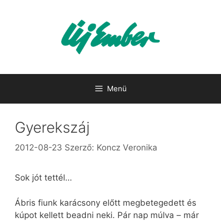
Kilépés
a
tartalomba
Menü
Gyerekszáj
2012-08-23
Szerző:
Koncz Veronika
Sok jót tettél…
Ábris fiunk karácsony előtt megbetegedett és
kúpot kellett beadni neki. Pár nap múlva – már