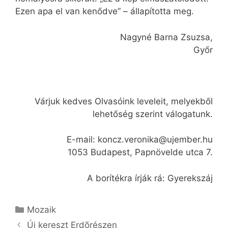
Ezen apa el van kenődve” – állapította meg.
Nagyné Barna Zsuzsa,
Győr
Várjuk kedves Olvasóink leveleit, melyekből
lehetőség szerint válogatunk.
E-mail: koncz.veronika@ujember.hu
1053 Budapest, Papnövelde utca 7.
A borítékra írják rá: Gyerekszáj
Kategória
Mozaik
Új kereszt Erdõrészen