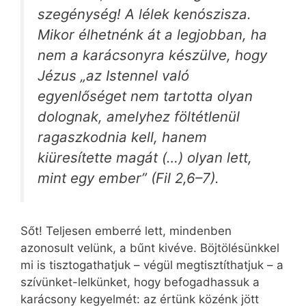
szegénység! A lélek kenószisza.
Mikor élhetnénk át a legjobban, ha
nem a karácsonyra készülve, hogy
Jézus „az Istennel való
egyenlőséget nem tartotta olyan
dolognak, amelyhez föltétlenül
ragaszkodnia kell, hanem
kiüresítette magát (…) olyan lett,
mint egy ember” (Fil 2,6–7).
Sőt! Teljesen emberré lett, mindenben
azonosult velünk, a bűnt kivéve. Böjtölésünkkel
mi is tisztogathatjuk – végül megtisztíthatjuk – a
szívünket-lelkünket, hogy befogadhassuk a
karácsony kegyelmét: az értünk közénk jött