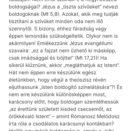
boldogságai? Jézus a „tiszta szívűeket” nevezi
boldogoknak (Mt 5,8). Azokat, akik meg tudják
tisztítani a szívüket minden oda nem illő
szennytől. S bizony, ehhez fáradság vagy
éppen lemondás szükségeltetik. Olykor nem is
akármilyen! Emlékezzünk Jézus evangéliumi
szavaira: „ez a fajzat nem űzhető ki másképp,
csak imádsággal és böjttel” (Mt 17,21)! Ha
sikerül kiűznünk, akkor „megláthatjuk az Istent”.
Hát nem éppen erre készülünk egész
életünkben, hogy végül a theószisz révén
eljuthassunk „Isten boldogító színelátására”?! És
nem erre készülünk különösképpen most,
karácsony előtt, hogy boldogan szemlélhessük
„az érettünk született kisded csecsemőt, az
örökkévaló Istent” – amint Rómanosz Melódosz
írta róla a csodálatos karácsonyi kontákban?