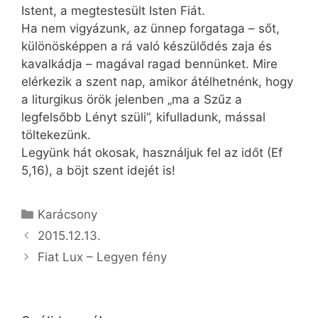
Istent, a megtestesült Isten Fiát.
Ha nem vigyázunk, az ünnep forgataga – sőt,
különösképpen a rá való készülődés zaja és
kavalkádja – magával ragad bennünket. Mire
elérkezik a szent nap, amikor átélhetnénk, hogy
a liturgikus örök jelenben „ma a Szűz a
legfelsőbb Lényt szüli”, kifulladunk, mással
töltekezünk.
Legyünk hát okosak, használjuk fel az időt (Ef
5,16), a böjt szent idejét is!
Kategória
Karácsony
2015.12.13.
Fiat Lux – Legyen fény