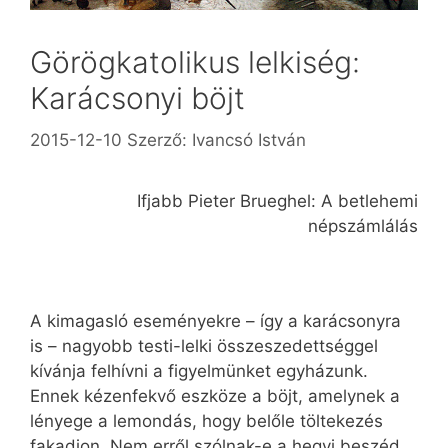
Görögkatolikus lelkiség:
Karácsonyi böjt
2015-12-10
Szerző:
Ivancsó István
Ifjabb Pieter Brueghel: A betlehemi
népszámlálás
A kimagasló eseményekre – így a karácsonyra
is – nagyobb testi-lelki összeszedettséggel
kívánja felhívni a figyelmünket egyházunk.
Ennek kézenfekvő eszköze a böjt, amelynek a
lényege a lemondás, hogy belőle töltekezés
fakadjon. Nem erről szólnak-e a hegyi beszéd