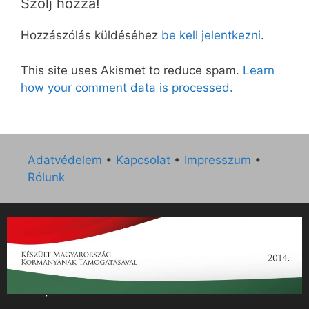
Szólj hozzá!
Hozzászólás küldéséhez
be kell jelentkezni
.
This site uses Akismet to reduce spam.
Learn
how your comment data is processed.
Adatvédelem
•
Kapcsolat
•
Impresszum
•
Rólunk
„Az Új Ember katolikus hetilap 2014. évi működésének