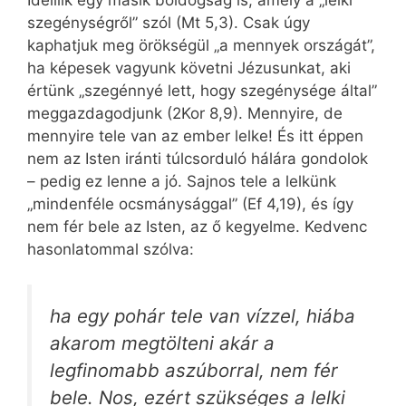
Ideillik egy másik boldogság is, amely a „lelki
szegénységről” szól (Mt 5,3). Csak úgy
kaphatjuk meg örökségül „a mennyek országát”,
ha képesek vagyunk követni Jézusunkat, aki
értünk „szegénnyé lett, hogy szegénysége által”
meggazdagodjunk (2Kor 8,9). Mennyire, de
mennyire tele van az ember lelke! És itt éppen
nem az Isten iránti túlcsorduló hálára gondolok
– pedig ez lenne a jó. Sajnos tele a lelkünk
„mindenféle ocsmánysággal” (Ef 4,19), és így
nem fér bele az Isten, az ő kegyelme. Kedvenc
hasonlatommal szólva:
ha egy pohár tele van vízzel, hiába
akarom megtölteni akár a
legfinomabb aszúborral, nem fér
bele. Nos, ezért szükséges a lelki