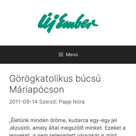
Kilépés
a
tartalomba
Menü
Görögkatolikus búcsú
Máriapócson
2011-09-14
Szerző:
Papp Nóra
„Életünk minden öröme, kudarca egy-egy jel
Jézustól, amely által megszólít minket. Ezeket a
jegyeket, a nem teljesedett vágyakat is mint