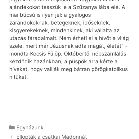
ajándékokat tesszük le a Szűzanya lába elé. A
mai búcsú is ilyen jel: a gyalogos
zarándokoknak, betegeknek, időseknek,
kisgyerekeknek, mindenkinek, aki vállalta az
utazás fáradalmait. Nem érheti el a hívőt a világ
szele, mert már Jézusnak adta magát, életét” –
mondta Kocsis Fülöp. Októbertől népszámlálás
kezdődik hazánkban, a püspök arra kérte a
híveket, hogy vallják meg bátran görögkatolikus
hitüket.
Kategória
Egyházunk
Ellopták a csatkai Madonnát