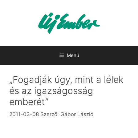
Kilépés
a
tartalomba
Menü
„Fogadják úgy, mint a lélek
és az igazságosság
emberét”
2011-03-08
Szerző:
Gábor László