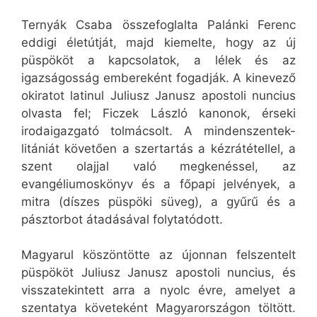
Ternyák Csaba összefoglalta Palánki Ferenc
eddigi életútját, majd kiemelte, hogy az új
püspököt a kapcsolatok, a lélek és az
igazságosság embereként fogadják. A kinevező
okiratot latinul Juliusz Janusz apostoli nuncius
olvasta fel; Ficzek László kanonok, érseki
irodaigazgató tolmácsolt. A mindenszentek-
litániát követően a szertartás a kézrátétellel, a
szent olajjal való megkenéssel, az
evangéliumoskönyv és a főpapi jelvények, a
mitra (díszes püspöki süveg), a gyűrű és a
pásztorbot átadásával folytatódott.
Magyarul köszöntötte az újonnan felszentelt
püspököt Juliusz Janusz apostoli nuncius, és
visszatekintett arra a nyolc évre, amelyet a
szentatya követeként Magyarországon töltött.