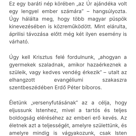
Ez egy baráti nép körében „az Úr ajándéka volt
egy lengyel ember számára” – hangsúlyozta.
Úgy hálálta meg, hogy több magyar püspök
kinevezésében is közreműködött. Mint elárulta,
áprilisi távozása előtt még két ilyen esemény is
várható.
Úgy kell Krisztus felé fordulnunk, „ahogyan a
gyermekek szaladnak, amikor hazaérkeznek a
szüleik, vagy kedves vendég érkezik” – utalt az
elhangzott evangéliumi szakaszra
szentbeszédében Erdő Péter bíboros.
Életünk „versenyfutásának” az a célja, hogy
eljussunk Istenhez, mivel a tartós és teljes
boldogság eléréséhez az emberi erő kevés. Az
életnek azt a teljességét, amelyre születtünk, és
amelyre mindig is vágyakozunk, csak Isten