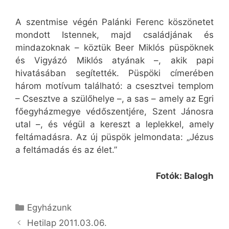
A szentmise végén Palánki Ferenc köszönetet
mondott Istennek, majd családjának és
mindazoknak – köztük Beer Miklós püspöknek
és Vigyázó Miklós atyának –, akik papi
hivatásában segítették. Püspöki címerében
három motívum található: a csesztvei templom
– Csesztve a szülőhelye –, a sas – amely az Egri
főegyházmegye védőszentjére, Szent Jánosra
utal –, és végül a kereszt a leplekkel, amely
feltámadásra. Az új püspök jelmondata: „Jézus
a feltámadás és az élet.”
Fotók: Balogh
Kategória
Egyházunk
Hetilap 2011.03.06.