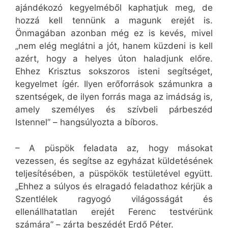
ajándékozó kegyelméből kaphatjuk meg, de
hozzá kell tennünk a magunk erejét is.
Önmagában azonban még ez is kevés, mivel
„nem elég meglátni a jót, hanem küzdeni is kell
azért, hogy a helyes úton haladjunk előre.
Ehhez Krisztus sokszoros isteni segítséget,
kegyelmet ígér. Ilyen erőforrások számunkra a
szentségek, de ilyen forrás maga az imádság is,
amely személyes és szívbeli párbeszéd
Istennel” – hangsúlyozta a bíboros.
– A püspök feladata az, hogy másokat
vezessen, és segítse az egyházat küldetésének
teljesítésében, a püspökök testületével együtt.
„Ehhez a súlyos és elragadó feladathoz kérjük a
Szentlélek ragyogó világosságát és
ellenállhatatlan erejét Ferenc testvérünk
számára” – zárta beszédét Erdő Péter.