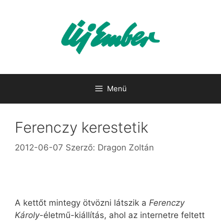
Kilépés
a
tartalomba
Menü
Ferenczy kerestetik
2012-06-07
Szerző:
Dragon Zoltán
A kettőt mintegy ötvözni látszik a
Ferenczy
Károly
-életmű-kiállítás, ahol az internetre feltett