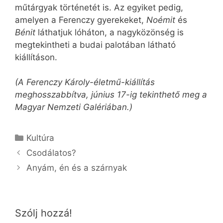
műtárgyak történetét is. Az egyiket pedig,
amelyen a Ferenczy gyerekeket,
Noémit
és
Bénit
láthatjuk lóháton, a nagyközönség is
megtekintheti a budai palotában látható
kiállításon.
(A Ferenczy Károly-életmű-kiállítás
meghosszabbítva, június 17-ig tekinthető meg a
Magyar Nemzeti Galériában.)
Kategória
Kultúra
Csodálatos?
Anyám, én és a szárnyak
Szólj hozzá!