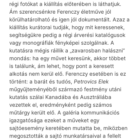
régi fotókat a kiállítás előterében is láthatjuk.
Ám szerencsénkre Ferenczy életműve jól
körülhatárolható és igen jól dokumentált. Azaz a
kiállítás kurátorai tudják, hogy mit keressenek,
segítségükre pedig a régi árverési katalógusok
vagy monográfiák fényképei szolgálnak. A
kutatásra mégis ráillik a „zavarosban halászni”
mondás: ha egy művet keresünk, akkor többet
is találunk, ám lehet, hogy pont a keresett
alkotás nem kerül elő. Ferenczy esetében is ez
történt: a barát és tudós,
Petrovics Elek
műgyűjteményéből származó festmény utáni
kutatás szálai Kanadába és Ausztráliába
vezettek el, eredményként pedig számos
műtárgy került elő. A galéria kommunikációs
igazgatósága ezeket a műveket egy
sajtóesemény keretében mutatta be, miközben
megosztották a sajtó munkatársaival a fellelt