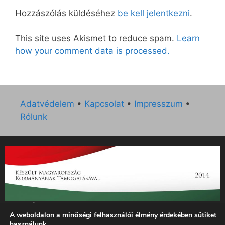
Hozzászólás küldéséhez
be kell jelentkezni
.
This site uses Akismet to reduce spam.
Learn
how your comment data is processed.
Adatvédelem
•
Kapcsolat
•
Impresszum
•
Rólunk
„Az Új Ember katolikus hetilap 2014. évi működésének
A weboldalon a minőségi felhasználói élmény érdekében sütiket
támogatását az EGYH-KCP-14-P-0121 sz. támogatási
használunk.