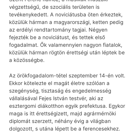
végzettségű, de szociális területen is
tevékenykedett. A noviciátusba öten érkeztek,
közülük hárman a magyarországi, ketten pedig
az erdélyi rendtartomány tagjai. Négyen
fejezték be a noviciátust, és tettek első
fogadalmat. Ők valamennyien nagyon fiatalok,
közülük hárman rögtön érettségi után léptek be
a közösségbe.
Az örökfogadalom-tétel szeptember 14-én volt.
Ekkor kötelezte el magát életre szólóan a
szegénység, tisztaság és engedelmesség
vállalásával Fejes István testvér, aki az
esztergomi diákotthon egyik prefektusa. Egykor
maga is itt érettségizett, majd agrármérnöki
diplomát szerzett, néhány évig a világban
dolgozott, s utána lépett be a ferencesekhez.