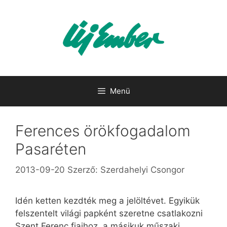
Kilépés
a
tartalomba
Menü
Ferences örökfogadalom
Pasaréten
2013-09-20
Szerző:
Szerdahelyi Csongor
Idén ketten kezdték meg a jelöltévet. Egyikük
felszentelt világi papként szeretne csatlakozni
Szent Ferenc fiaihoz, a másikuk műszaki