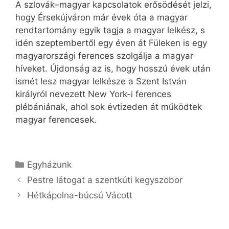
A szlovák–magyar kapcsolatok erősödését jelzi,
hogy Érsekújváron már évek óta a magyar
rendtartomány egyik tagja a magyar lelkész, s
idén szeptembertől egy éven át Füleken is egy
magyarországi ferences szolgálja a magyar
híveket. Újdonság az is, hogy hosszú évek után
ismét lesz magyar lelkésze a Szent István
királyról nevezett New York-i ferences
plébániának, ahol sok évtizeden át működtek
magyar ferencesek.
Kategória
Egyházunk
Pestre látogat a szentkúti kegyszobor
Hétkápolna-búcsú Vácott