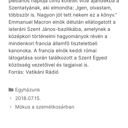
plébános naplója című kötetét vitte ajándékba a
Szentatyának, aki elmondta: „Igen, olvastam,
többször is. Nagyon jót tett nekem ez a könyv.”
Emmanuel Macron elnök délután ellátogatott a
lateráni Szent János-bazilikába, amelynek a
középkori történelmi hagyományok révén a
mindenkori francia államfő tiszteletbeli
kanonoka. A francia elnök keddi római
látogatása során találkozott a Szent Egyed
közösség vezetőivel és tagjaival is.
Forrás: Vatikáni Rádió
Kategória
Egyházunk
2018.07.15.
Mókus a szemétkosárban