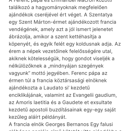
A Ferenc pápa és Emmanuel Macron közötti
találkozó a hagyományoknak megfelelően
ajándékok cseréjével ért véget. A Szentatya
egy Szent Márton-érmet ajándékozott francia
vendégének, amely azt a jól ismert jelenetet
ábrázolja, amikor a szent kettéhasítja a
köpenyét, és egyik felét egy koldusnak adja. Az
érem a népek vezetőinek felelősségére utal,
akiknek kötelességük, hogy gondot viseljék a
nélkülözőknek a „mindnyájan szegények
vagyunk” mottó jegyében. Ferenc pápa az
érmen túl a francia köztársasági elnöknek
ajándékozta a Laudato si’ kezdetű
enciklikájának, valamint az Evangelii gaudium,
az Amoris laetitia és a Gaudete et exsultate
kezdetű apostoli buzdításainak egy-egy saját
kezűleg aláírt példányát.
A francia elnök Georges Bernanos Egy falusi