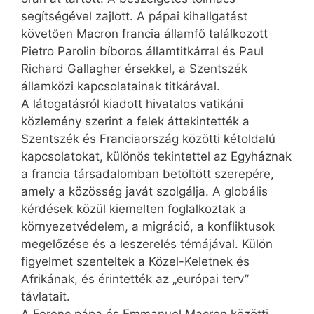
segítségével zajlott. A pápai kihallgatást
követően Macron francia államfő találkozott
Pietro Parolin bíboros államtitkárral és Paul
Richard Gallagher érsekkel, a Szentszék
államközi kapcsolatainak titkárával.
A látogatásról kiadott hivatalos vatikáni
közlemény szerint a felek áttekintették a
Szentszék és Franciaország közötti kétoldalú
kapcsolatokat, különös tekintettel az Egyháznak
a francia társadalomban betöltött szerepére,
amely a közösség javát szolgálja. A globális
kérdések közül kiemelten foglalkoztak a
környezetvédelem, a migráció, a konfliktusok
megelőzése és a leszerelés témájával. Külön
figyelmet szenteltek a Közel-Keletnek és
Afrikának, és érintették az „európai terv”
távlatait.