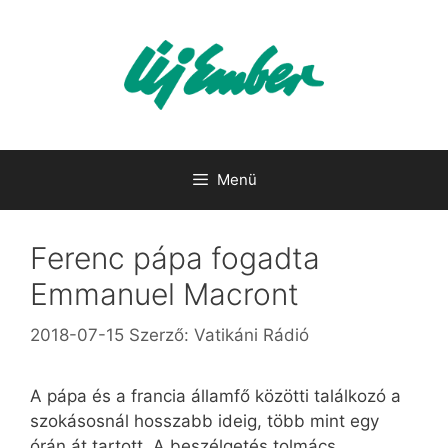
Kilépés
a
tartalomba
Menü
Ferenc pápa fogadta
Emmanuel Macront
2018-07-15
Szerző:
Vatikáni Rádió
A pápa és a francia államfő közötti találkozó a
szokásosnál hosszabb ideig, több mint egy
órán át tartott. A beszélgetés tolmács