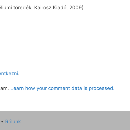
éliumi töredék, Kairosz Kiadó, 2009)
lentkezni
.
spam.
Learn how your comment data is processed.
•
Rólunk