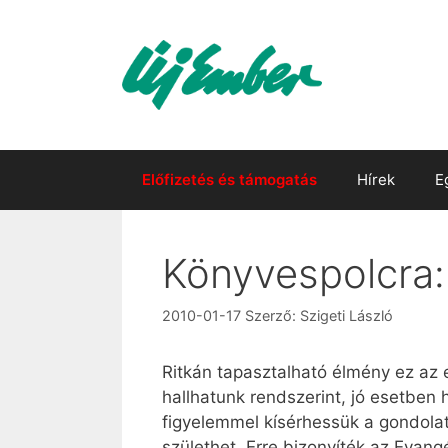
Kilépés
a
tartalomba
Előfizetés és támogatás
Hírek
E
Könyvespolcra:
2010-01-17
Szerző:
Szigeti László
Ritkán tapasztalható élmény ez az 
hallhatunk rendszerint, jó esetben
figyelemmel kísérhessük a gondolat
születhet. Erre bizonyíték az Evang