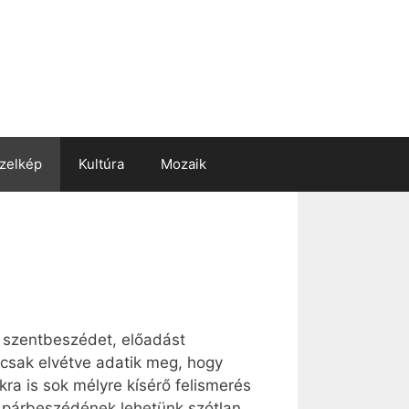
zelkép
Kultúra
Mozaik
” szentbeszédet, előadást
 csak elvétve adatik meg, hogy
a is sok mélyre kísérő felismerés
ef párbeszédének lehetünk szótlan