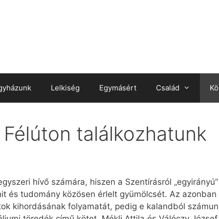
gyházunk
Lelkiség
Egymásért
Család
Kö
 Félúton találkozhatunk
egyszeri hívő számára, hiszen a Szentírásról „egyirányú
 hit és tudomány közösen érlelt gyümölcsét. Az azonban
ok kihordásának folyamatát, pedig e kalandból számunkr
éliumi töredék című kötet. Mékli Attila és Válóczy Józs