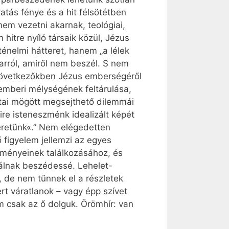
atás fénye és a hit félsötétben
nem vezetni akarnak, teológiai,
n hitre nyíló társaik közül, Jézus
ténelmi hátteret, hanem „a lélek
arról, amiről nem beszél. S nem
a következőkben Jézus emberségéről
 emberi mélységének feltárulása,
ai mögött megsejthető dilemmái
re isteneszménk idealizált képét
eretünk«.” Nem elégedetten
figyelem jellemzi az egyes
tményeinek találkozásához, és
válnak beszédessé. Lehelet-
, de nem tűnnek el a részletek
rt váratlanok – vagy épp szívet
m csak az ő dolguk. Örömhír: van