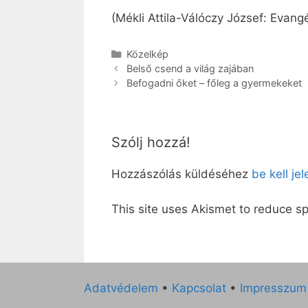
(Mékli Attila-Válóczy József: Evang
Kategória
Közelkép
Belső csend a világ zajában
Befogadni őket – főleg a gyermekeket
Szólj hozzá!
Hozzászólás küldéséhez
be kell je
This site uses Akismet to reduce 
Adatvédelem
•
Kapcsolat
•
Impresszum