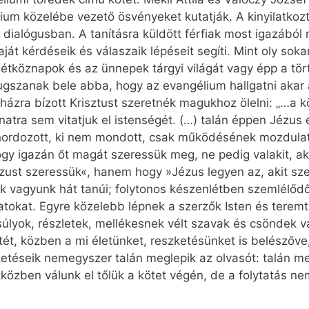
ium közelébe vezető ösvényeket kutatják. A kinyilatkozt
dialógusban. A tanításra küldött férfiak most igazából 
aját kérdéseik és válaszaik lépéseit segíti. Mint oly soka
hétköznapok és az ünnepek tárgyi világát vagy épp a tör
yugszanak bele abba, hogy az evangélium hallgatni akar 
gyházra bízott Krisztust szeretnék magukhoz ölelni: „…
natra sem vitatjuk el istenségét. (…) talán éppen Jézus
ordozott, ki nem mondott, csak működésének mozdulat
y igazán őt magát szeressük meg, ne pedig valakit, aki
ézust szeressük«, hanem hogy »Jézus legyen az, akit sz
 vagyunk hát tanúi; folytonos készenlétben szemlélődő 
atokat. Egyre közelebb lépnek a szerzők Isten és terem
úlyok, részletek, mellékesnek vélt szavak és csöndek 
tét, közben a mi életünket, reszketésünket is belészőve
etéseik nemegyszer talán meglepik az olvasót: talán me
közben válunk el tőlük a kötet végén, de a folytatás ne