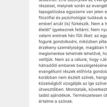
részesei, melynek során az evangél
tapogatózása egyszerre van jelen e 
filozófiai és pszichológiai tudásuk s
emberi arcát (is) fürkészik. Nem a 
életét” igyekeznek feltárni. Nem n
valami eretnek hév fűti őket: az e
fogunk gondolkodni, miközben pilla
érzékeny személyisége, magában h
megismerése tehetnék lehetővé, hog
vetítjük. Nem az a célunk, hogy »J
hátradőlő emberek beszélgetésének
evangéliumi részek előhívta gondol
korábban nem észlelt színek, hangs
közelségből vizsgálják az Ige szöve
útvesztőiben. Mondataik, következt
találó ajándékok. Természetesen út
értelme a szónak.