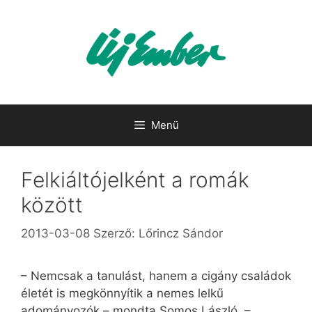
Kilépés
a
tartalomba
Menü
Felkiáltójelként a romák
között
2013-03-08
Szerző:
Lőrincz Sándor
– Nemcsak a tanulást, hanem a cigány családok
életét is megkönnyítik a nemes lelkű
adományozók – mondta Somos László. –