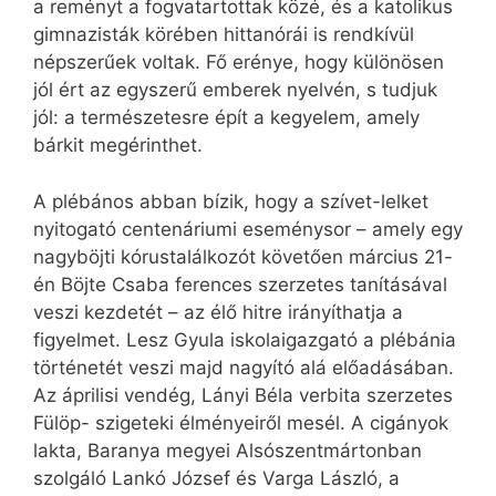
a reményt a fogvatartottak közé, és a katolikus
gimnazisták körében hittanórái is rendkívül
népszerűek voltak. Fő erénye, hogy különösen
jól ért az egyszerű emberek nyelvén, s tudjuk
jól: a természetesre épít a kegyelem, amely
bárkit megérinthet.
A plébános abban bízik, hogy a szívet-lelket
nyitogató centenáriumi eseménysor – amely egy
nagyböjti kórustalálkozót követően március 21-
én Böjte Csaba ferences szerzetes tanításával
veszi kezdetét – az élő hitre irányíthatja a
figyelmet. Lesz Gyula iskolaigazgató a plébánia
történetét veszi majd nagyító alá előadásában.
Az áprilisi vendég, Lányi Béla verbita szerzetes
Fülöp- szigeteki élményeiről mesél. A cigányok
lakta, Baranya megyei Alsószentmártonban
szolgáló Lankó József és Varga László, a