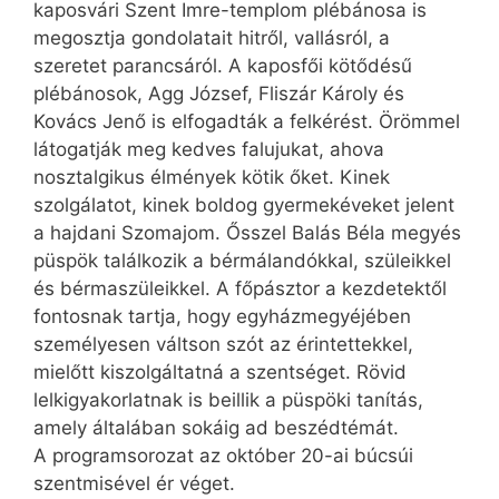
kaposvári Szent Imre-templom plébánosa is
megosztja gondolatait hitről, vallásról, a
szeretet parancsáról. A kaposfői kötődésű
plébánosok, Agg József, Fliszár Károly és
Kovács Jenő is elfogadták a felkérést. Örömmel
látogatják meg kedves falujukat, ahova
nosztalgikus élmények kötik őket. Kinek
szolgálatot, kinek boldog gyermekéveket jelent
a hajdani Szomajom. Ősszel Balás Béla megyés
püspök találkozik a bérmálandókkal, szüleikkel
és bérmaszüleikkel. A főpásztor a kezdetektől
fontosnak tartja, hogy egyházmegyéjében
személyesen váltson szót az érintettekkel,
mielőtt kiszolgáltatná a szentséget. Rövid
lelkigyakorlatnak is beillik a püspöki tanítás,
amely általában sokáig ad beszédtémát.
A programsorozat az október 20-ai búcsúi
szentmisével ér véget.