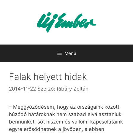
Kilépés
a
tartalomba
Menü
Falak helyett hidak
2014-11-22
Szerző:
Ribáry Zoltán
– Meggyőződésem, hogy az országaink között
húzódó határoknak nem szabad elválasztaniuk
bennünket, sőt hiszem és vallom: kapcsolataink
egyre erősödhetnek a jövőben, s ebben