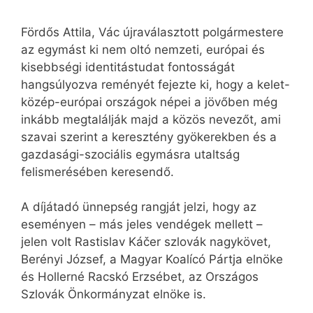
Fördős Attila, Vác újraválasztott polgármestere
az egymást ki nem oltó nemzeti, európai és
kisebbségi identitástudat fontosságát
hangsúlyozva reményét fejezte ki, hogy a kelet-
közép-európai országok népei a jövőben még
inkább megtalálják majd a közös nevezőt, ami
szavai szerint a keresztény gyökerekben és a
gazdasági-szociális egymásra utaltság
felismerésében keresendő.
A díjátadó ünnepség rangját jelzi, hogy az
eseményen – más jeles vendégek mellett –
jelen volt Rastislav Káčer szlovák nagykövet,
Berényi József, a Magyar Koalícó Pártja elnöke
és Hollerné Racskó Erzsébet, az Országos
Szlovák Önkormányzat elnöke is.