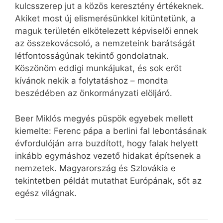
kulcsszerep jut a közös keresztény értékeknek.
Akiket most új elismerésünkkel kitüntetünk, a
maguk területén elkötelezett képviselői ennek
az összekovácsoló, a nemzeteink barátságát
létfontosságúnak tekintő gondolatnak.
Köszönöm eddigi munkájukat, és sok erőt
kívánok nekik a folytatáshoz – mondta
beszédében az önkormányzati elöljáró.
Beer Miklós megyés püspök egyebek mellett
kiemelte: Ferenc pápa a berlini fal lebontásának
évfordulóján arra buzdított, hogy falak helyett
inkább egymáshoz vezető hidakat építsenek a
nemzetek. Magyarország és Szlovákia e
tekintetben példát mutathat Európának, sőt az
egész világnak.