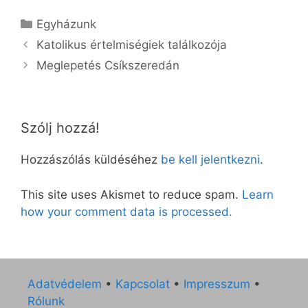
Kategória
Egyházunk
Katolikus értelmiségiek találkozója
Meglepetés Csíkszeredán
Szólj hozzá!
Hozzászólás küldéséhez
be kell jelentkezni
.
This site uses Akismet to reduce spam.
Learn
how your comment data is processed.
Adatvédelem
•
Kapcsolat
•
Impresszum
•
Rólunk