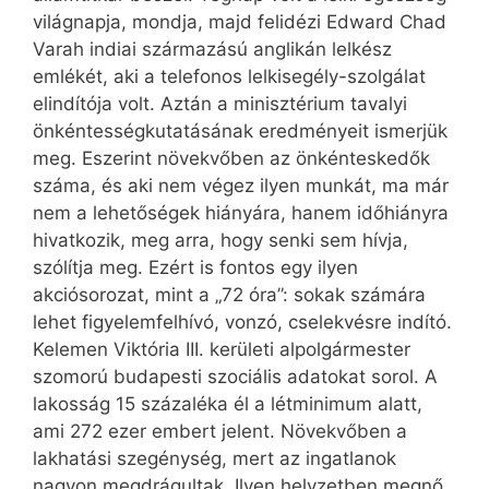
világnapja, mondja, majd felidézi Edward Chad
Varah indiai származású anglikán lelkész
emlékét, aki a telefonos lelkisegély-szolgálat
elindítója volt. Aztán a minisztérium tavalyi
önkéntességkutatásának eredményeit ismerjük
meg. Eszerint növekvőben az önkénteskedők
száma, és aki nem végez ilyen munkát, ma már
nem a lehetőségek hiányára, hanem időhiányra
hivatkozik, meg arra, hogy senki sem hívja,
szólítja meg. Ezért is fontos egy ilyen
akciósorozat, mint a „72 óra”: sokak számára
lehet figyelemfelhívó, vonzó, cselekvésre indító.
Kelemen Viktória III. kerületi alpolgármester
szomorú budapesti szociális adatokat sorol. A
lakosság 15 százaléka él a létminimum alatt,
ami 272 ezer embert jelent. Növekvőben a
lakhatási szegénység, mert az ingatlanok
nagyon megdrágultak. Ilyen helyzetben megnő