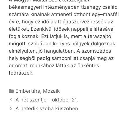
békásmegyeri intézményében tizenegy család
számára kínálnak átmeneti otthont egy–másfél
évre, hogy ez idő alatt újraszervezhessék az
életüket. Ezenkívül idősek nappali ellátásával
foglalkoznak. Ezt látjuk is, mert a teraszajtó
mögötti szobában kedves hölgyek dolgoznak
elmélyülten, jó hangulatban. A szomszédos
helyiségből pedig samponillat csapja meg az
orromat: munkához láttak az önkéntes
fodrászok.
Kategória
Embertárs
,
Mozaik
A hét szentje – október 21.
A hetedik szoba küszöbén