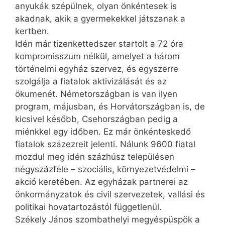
anyukák szépülnek, olyan önkéntesek is
akadnak, akik a gyermekekkel játszanak a
kertben.
Idén már tizenkettedszer startolt a 72 óra
kompromisszum nélkül, amelyet a három
történelmi egyház szervez, és egyszerre
szolgálja a fiatalok aktivizálását és az
ökumenét. Németországban is van ilyen
program, májusban, és Horvátországban is, de
kicsivel később, Csehországban pedig a
miénkkel egy időben. Ez már önkénteskedő
fiatalok százezreit jelenti. Nálunk 9600 fiatal
mozdul meg idén százhúsz településen
négyszázféle – szociális, környezetvédelmi –
akció keretében. Az egyházak partnerei az
önkormányzatok és civil szervezetek, vallási és
politikai hovatartozástól függetlenül.
Székely János szombathelyi megyéspüspök a