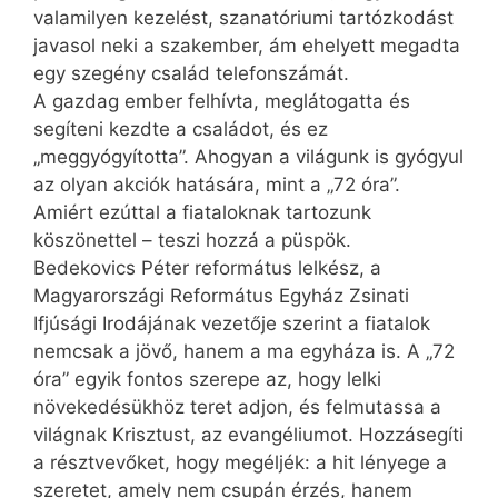
valamilyen kezelést, szanatóriumi tartózkodást
javasol neki a szakember, ám ehelyett megadta
egy szegény család telefonszámát.
A gazdag ember felhívta, meglátogatta és
segíteni kezdte a családot, és ez
„meggyógyította”. Ahogyan a világunk is gyógyul
az olyan akciók hatására, mint a „72 óra”.
Amiért ezúttal a fiataloknak tartozunk
köszönettel – teszi hozzá a püspök.
Bedekovics Péter református lelkész, a
Magyarországi Református Egyház Zsinati
Ifjúsági Irodájának vezetője szerint a fiatalok
nemcsak a jövő, hanem a ma egyháza is. A „72
óra” egyik fontos szerepe az, hogy lelki
növekedésükhöz teret adjon, és felmutassa a
világnak Krisztust, az evangéliumot. Hozzásegíti
a résztvevőket, hogy megéljék: a hit lényege a
szeretet, amely nem csupán érzés, hanem