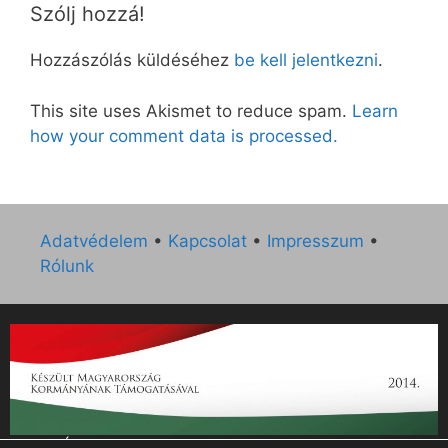
Szólj hozzá!
Hozzászólás küldéséhez
be kell jelentkezni
.
This site uses Akismet to reduce spam.
Learn
how your comment data is processed.
Adatvédelem
•
Kapcsolat
•
Impresszum
•
Rólunk
„Az Új Ember katolikus hetilap 2014. évi működésének