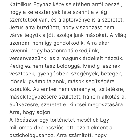
Katolikus Egyház képviseletében arról beszél,
hogy a keresztények hite szerint a világ
szeretetből van, és alaptörvénye is a szeretet.
Jézus arra buzdított, hogy viszonzást nem
várva tegyük a jót, szolgáljunk másokat. A világ
azonban nem így gondolkodik. Arra akar
rávenni, hogy haszonra törekedjünk,
versenyezzünk, és a magunk érdekeit nézzük.
Pedig ez nem tesz boldoggá. Mindig lesznek
vesztesek, gyengébbek: szegények, betegek,
idősek, gyámoltalanok, mások segítségére
szorulók. Az ember nem versenyre, törtetésre,
mások legyőzésére született, hanem alkotásra,
építkezésre, szeretetre, kincsei megosztására.
Arra, hogy adjon.
A főpásztor egy történetet mesél el: Egy
milliomos depressziós lett, ezért elment a
pszichológusához. Arra számított, hogy