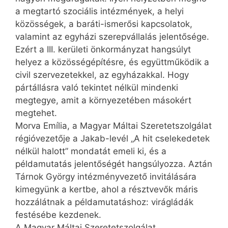
a megtartó szociális intézmények, a helyi
közösségek, a baráti-ismerősi kapcsolatok,
valamint az egyházi szerepvállalás jelentősége.
Ezért a III. kerületi önkormányzat hangsúlyt
helyez a közösségépítésre, és együttműködik a
civil szervezetekkel, az egyházakkal. Hogy
pártállásra való tekintet nélkül mindenki
megtegye, amit a környezetében másokért
megtehet.
Morva Emília, a Magyar Máltai Szeretetszolgálat
régióvezetője a Jakab-levél „A hit cselekedetek
nélkül halott” mondatát emeli ki, és a
példamutatás jelentőségét hangsúlyozza. Aztán
Tárnok György intézményvezető invitálására
kimegyünk a kertbe, ahol a résztvevők máris
hozzálátnak a példamutatáshoz: virágládák
festésébe kezdenek.
A Magyar Máltai Szeretetszolgálat