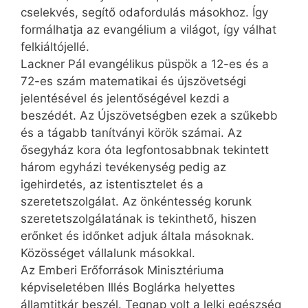
cselekvés, segítő odafordulás másokhoz. Így
formálhatja az evangélium a világot, így válhat
felkiáltójellé.
Lackner Pál evangélikus püspök a 12-es és a
72-es szám matematikai és újszövetségi
jelentésével és jelentőségével kezdi a
beszédét. Az Újszövetségben ezek a szűkebb
és a tágabb tanítványi körök számai. Az
ősegyház kora óta legfontosabbnak tekintett
három egyházi tevékenység pedig az
igehirdetés, az istentisztelet és a
szeretetszolgálat. Az önkéntesség korunk
szeretetszolgálatának is tekinthető, hiszen
erőnket és időnket adjuk általa másoknak.
Közösséget vállalunk másokkal.
Az Emberi Erőforrások Minisztériuma
képviseletében Illés Boglárka helyettes
államtitkár beszél. Tegnap volt a lelki egészség