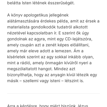
belátta Isten létének ésszerűségét.
A könyv apologetikus jellegének
alátámasztására érdekes példa, amit az érsek a
materialista gondolkodók tudatról alkotott
nézetével kapcsolatban ír. E szerint ők úgy
gondolnak az agyra, mint egy CD-lejátszóra,
amely csupán azt a zenét képes előállítani,
amely már eleve adott a lemezen. Ám a
kísérletek szerint az agy sokkal inkább olyan,
mint a rádió, amely önmagán kívülről nyeri a
megszólaltatott hangot. Mindez azt
bizonyíthatja, hogy az anyagin kívül létezik egy
másik – szellemi vagy isteni – létszint is.
Arra a kérdésre, hogy miért hiszünk Jézus