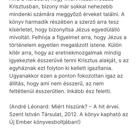
Krisztusban, bizony már sokkal nehezebb
mindenki számára meggyőző érveket találni. A
könyv harmadik részében a szerző arra tesz
kísérletet, hogy bizonyítsa Jézus egyedülálló
mivoltát. Felhívja a figyelmet arra, hogy Jézus a
történelem egyetlen megalázott istene. Külön
kitér arra, hogy az eretnekmozgalmak mindig
igyekeztek ésszerűvé tenni Krisztus alakját, s az
egyháznak ezt folyton ki kellett igazítania.
Ugyanakkor ezen a ponton fokozottan igaz az
állítás, hogy ami nem ésszerű, az nem
feltétlenül ésszerűtlen. Inkább ész feletti.
(André Léonard: Miért hiszünk? – A hit érvei.
Szent István Társulat, 2012. A könyv kapható az
Új Ember könyvesboltjában!)