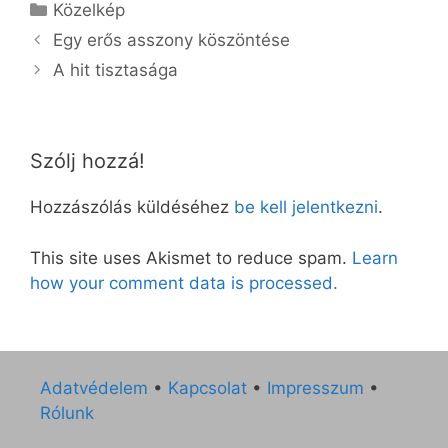
Kategória
Közelkép
Egy erős asszony köszöntése
A hit tisztasága
Szólj hozzá!
Hozzászólás küldéséhez
be kell jelentkezni
.
This site uses Akismet to reduce spam.
Learn
how your comment data is processed.
Adatvédelem
•
Kapcsolat
•
Impresszum
•
Rólunk