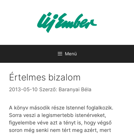
Kilépés
a
tartalomba
Menü
Értelmes bizalom
2013-05-10
Szerző:
Baranyai Béla
A könyv második része Istennel foglalkozik.
Sorra veszi a legismertebb istenérveket,
figyelembe véve azt a tényt is, hogy végső
soron még senki nem tért meg azért, mert