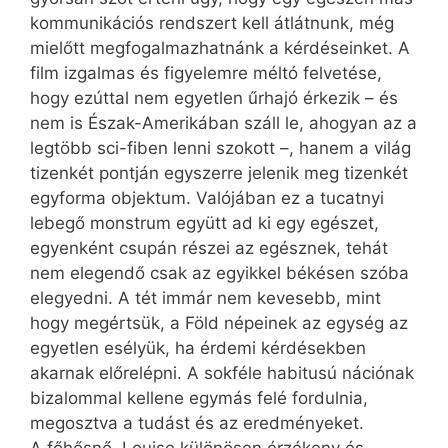
kommunikációs rendszert kell átlátnunk, még
mielőtt megfogalmazhatnánk a kérdéseinket. A
film izgalmas és figyelemre méltó felvetése,
hogy ezúttal nem egyetlen űrhajó érkezik – és
nem is Észak-Amerikában száll le, ahogyan az a
legtöbb sci-fiben lenni szokott –, hanem a világ
tizenkét pontján egyszerre jelenik meg tizenkét
egyforma objektum. Valójában ez a tucatnyi
lebegő monstrum együtt ad ki egy egészet,
egyenként csupán részei az egésznek, tehát
nem elegendő csak az egyikkel békésen szóba
elegyedni. A tét immár nem kevesebb, mint
hogy megértsük, a Föld népeinek az egység az
egyetlen esélyük, ha érdemi kérdésekben
akarnak előrelépni. A sokféle habitusú nációnak
bizalommal kellene egymás felé fordulnia,
megosztva a tudást és az eredményeket.
A főhősnő, Louise különösen érzékeny és