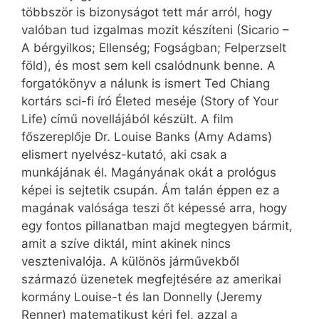
többször is bizonyságot tett már arról, hogy
valóban tud izgalmas mozit készíteni (Sicario –
A bérgyilkos; Ellenség; Fogságban; Felperzselt
föld), és most sem kell csalódnunk benne. A
forgatókönyv a nálunk is ismert Ted Chiang
kortárs sci-fi író Életed meséje (Story of Your
Life) című novellájából készült. A film
főszereplője Dr. Louise Banks (Amy Adams)
elismert nyelvész-kutató, aki csak a
munkájának él. Magányának okát a prológus
képei is sejtetik csupán. Ám talán éppen ez a
magának valósága teszi őt képessé arra, hogy
egy fontos pillanatban majd megtegyen bármit,
amit a szíve diktál, mint akinek nincs
vesztenivalója. A különös járművekből
származó üzenetek megfejtésére az amerikai
kormány Louise-t és Ian Donnelly (Jeremy
Renner) matematikust kéri fel, azzal a