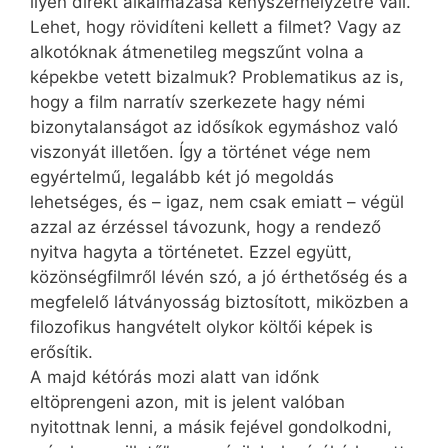
ilyen direkt alkalmazása kényszerhelyzetre vall.
Lehet, hogy rövidíteni kellett a filmet? Vagy az
alkotóknak átmenetileg megszűnt volna a
képekbe vetett bizalmuk? Problematikus az is,
hogy a film narratív szerkezete hagy némi
bizonytalanságot az idősíkok egymáshoz való
viszonyát illetően. Így a történet vége nem
egyértelmű, legalább két jó megoldás
lehetséges, és – igaz, nem csak emiatt – végül
azzal az érzéssel távozunk, hogy a rendező
nyitva hagyta a történetet. Ezzel együtt,
közönségfilmről lévén szó, a jó érthetőség és a
megfelelő látványosság biztosított, miközben a
filozofikus hangvételt olykor költői képek is
erősítik.
A majd kétórás mozi alatt van időnk
eltöprengeni azon, mit is jelent valóban
nyitottnak lenni, a másik fejével gondolkodni,