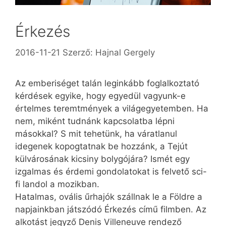
Érkezés
2016-11-21
Szerző:
Hajnal Gergely
Az emberiséget talán leginkább foglalkoztató
kérdések egyike, hogy egyedül vagyunk-e
értelmes teremtmények a világegyetemben. Ha
nem, miként tudnánk kapcsolatba lépni
másokkal? S mit tehetünk, ha váratlanul
idegenek kopogtatnak be hozzánk, a Tejút
külvárosának kicsiny bolygójára? Ismét egy
izgalmas és érdemi gondolatokat is felvető sci-
fi landol a mozikban.
Hatalmas, ovális űrhajók szállnak le a Földre a
napjainkban játszódó Érkezés című filmben. Az
alkotást jegyző Denis Villeneuve rendező