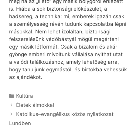
még ha az „illető” egy másik bolygóról érkezett
is. Hiába a sok biztonsági előkészület, a
hadsereg, a technika; mi, emberek igazán csak
a személyesség révén tudunk kapcsolatba lépni
másokkal. Nem lehet izoláltan, biztonsági
felszerelésünk védőbástyái mögül megérteni
egy másik létformát. Csak a bizalom és akár
gyönge emberi mivoltunk vállalása nyithat utat
a valódi találkozáshoz, amely lehetőség arra,
hogy tanuljunk egymástól, és birtokba vehessük
az ajándékot.
Kategória
Kultúra
Életek álmokkal
Katolikus–evangélikus közös nyilatkozat
Lundben