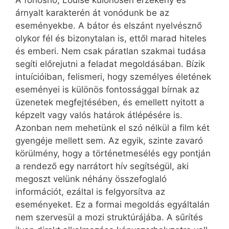
árnyalt karakterén át vonódunk be az
eseményekbe. A bátor és elszánt nyelvésznő
olykor fél és bizonytalan is, ettől marad hiteles
és emberi. Nem csak páratlan szakmai tudása
segíti előrejutni a feladat megoldásában. Bízik
intuícióiban, felismeri, hogy személyes életének
eseményei is különös fontossággal bírnak az
üzenetek megfejtésében, és emellett nyitott a
képzelt vagy valós határok átlépésére is.
Azonban nem mehetünk el szó nélkül a film két
gyengéje mellett sem. Az egyik, szinte zavaró
körülmény, hogy a történetmesélés egy pontján
a rendező egy narrátort hív segítségül, aki
megoszt velünk néhány összefoglaló
információt, ezáltal is felgyorsítva az
eseményeket. Ez a formai megoldás egyáltalán
nem szervesül a mozi struktúrájába. A sűrítés