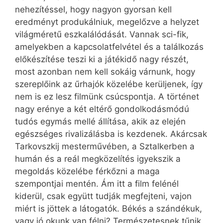
nehezítéssel, hogy nagyon gyorsan kell
eredményt produkálniuk, megelőzve a helyzet
világméretű eszkalálódását. Vannak sci-fik,
amelyekben a kapcsolatfelvétel és a találkozás
előkészítése teszi ki a játékidő nagy részét,
most azonban nem kell sokáig várnunk, hogy
szereplőink az űrhajók közelébe kerüljenek, így
nem is ez lesz filmünk csúcspontja. A történet
nagy erénye a két eltérő gondolkodásmódú
tudós egymás mellé állítása, akik az elején
egészséges rivalizálásba is kezdenek. Akárcsak
Tarkovszkij mesterművében, a Sztalkerben a
humán és a reál megközelítés igyekszik a
megoldás közelébe férkőzni a maga
szempontjai mentén. Ám itt a film felénél
kiderül, csak együtt tudják megfejteni, vajon
miért is jöttek a látogatók. Békés a szándékuk,
vagy jó okunk van félni? Természetesnek tűnik,