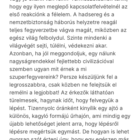
hogy egy ilyen meglepő kapcsolatfelvételnél az
első reakciónk a félelem. A hadsereg és a
nemzetbiztonság háborús helyzetre reagál
teljes fegyverzetbe vágva magát, miközben az
egész világ felbolydul. Szinte mindenki a
világvégét sejti, túlélni, védekezni akar.
Azonban, ha jól meggondoljuk, egy nálunk
nagyságrendekkel fejlettebb civilizációval
szemben ugyan mit érnek a mi
szuperfegyvereink? Persze készüljünk fel a
legrosszabbra, csak közben ne felejtsük el
remélni a legjobbat! Az érkezők láthatóan
türelmesek, hagynak időt, hogy felvegyük a
lépést. Tizennyolc óránként kinyílik egy ajtó a
különös, kagyló formájú űrhajón, ami mindig egy
újabb lehetőséget jelent arra, hogy lépésről
lépésre megértsük egymást. De hogyan is lehet
gyorsan szót érteni úgy, hogy egy egészen más