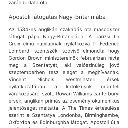
zarándoklata óta.
Apostoli látogatás Nagy-Britanniába
Az 1534-es anglikán szakadás óta másodszor
látogat pápa Nagy-Britanniába. A párizsi La
Croix című napilapnak nyilatkozva P. Federico
Lombardi szentszéki szóvivő elmondta hogy
Gordon Brown miniszterelnök februárban hívta
meg a Szentatyát, aki valószínűleg jövő
szeptemberben tesz eleget a meghívásnak.
Vincent Nichols westminsteri érsek
nyilatkozatában a katolikusok örömteli
várakozásáról szólt. Rowan Williams canterburyi
érsek, anglikán prímás az esemény ökumenikus
jelentőségét méltatta. A The Times értesülése
szerint a Szentatya Londonba, Birminghambe,
Oxfordba és Edinburghba látogat. Apostoli útja