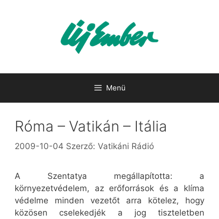
Kilépés
a
tartalomba
Menü
Róma – Vatikán – Itália
2009-10-04
Szerző:
Vatikáni Rádió
A Szentatya megállapította: a
környezetvédelem, az erőforrások és a klíma
védelme minden vezetőt arra kötelez, hogy
közösen cselekedjék a jog tiszteletben