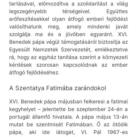
tartásával, előmozdítva a szolidaritást a világ
legszegényebb térségeivel. Együttes
erőfeszítésekkel olyan átfogó emberi fejlődést
valósíthatunk meg, amely mindenki javát
szolgálja ma és a jövőben egyaránt. XVI.
Benedek pápa végül támogatásáról biztosítja az
Egyesült Nemzetek Szervezetét, emlékeztetve
rá, hogy az egyház tanítása szerint a környezeti
kérdések szorosan kapcsolódnak az ember
átfogó fejlődéséhez.
A Szentatya Fatimába zarándokol
XVI. Benedek pápa májusban felkeresi a fatimai
kegyhelyet – jelentette be szeptember 24-én a
portugál államfő hivatala. A pápa május 13-án
mutat be szentmisét Fatimában. Ő az ötödik
pápa, aki ide látogat, VI. Pál 1967-es