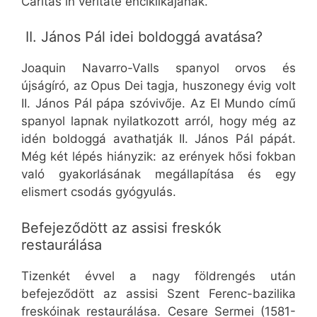
Caritas in veritate enciklikájának.
II. János Pál idei boldoggá avatása?
Joaquin Navarro-Valls spanyol orvos és
újságíró, az Opus Dei tagja, huszonegy évig volt
II. János Pál pápa szóvivője. Az El Mundo című
spanyol lapnak nyilatkozott arról, hogy még az
idén boldoggá avathatják II. János Pál pápát.
Még két lépés hiányzik: az erények hősi fokban
való gyakorlásának megállapítása és egy
elismert csodás gyógyulás.
Befejeződött az assisi freskók
restaurálása
Tizenkét évvel a nagy földrengés után
befejeződött az assisi Szent Ferenc-bazilika
freskóinak restaurálása. Cesare Sermei (1581-