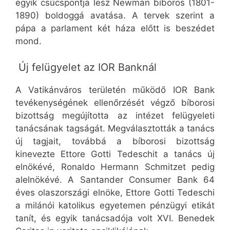
egyik csúcspontja lesz Newman bíboros (1801-
1890) boldoggá avatása. A tervek szerint a
pápa a parlament két háza előtt is beszédet
mond.
Új felügyelet az IOR Banknál
A Vatikánváros területén működő IOR Bank
tevékenységének ellenőrzését végző bíborosi
bizottság megújította az intézet felügyeleti
tanácsának tagságát. Megválasztották a tanács
új tagjait, továbbá a bíborosi bizottság
kinevezte Ettore Gotti Tedeschit a tanács új
elnökévé, Ronaldo Hermann Schmitzet pedig
alelnökévé. A Santander Consumer Bank 64
éves olaszországi elnöke, Ettore Gotti Tedeschi
a milánói katolikus egyetemen pénzügyi etikát
tanít, és egyik tanácsadója volt XVI. Benedek