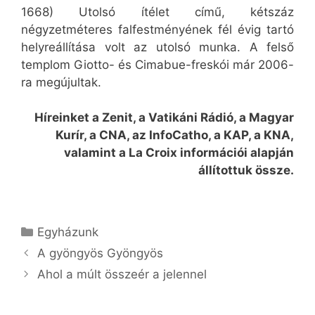
1668) Utolsó ítélet című, kétszáz
négyzetméteres falfestményének fél évig tartó
helyreállítása volt az utolsó munka. A felső
templom Giotto- és Cimabue-freskói már 2006-
ra megújultak.
Híreinket a Zenit, a Vatikáni Rádió, a Magyar
Kurír, a CNA, az InfoCatho, a KAP, a KNA,
valamint a La Croix információi alapján
állítottuk össze.
Kategória
Egyházunk
A gyöngyös Gyöngyös
Ahol a múlt összeér a jelennel