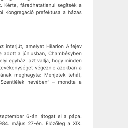
 Kérte, fáradhatatlanul segítsék a
i Kongregáció prefektusa a házas
interjút, amelyet Hilarion Alfejev
ője adott a júniusban, Chambésyben
lyi egyház, azt vallja, hogy minden
s tevékenységet végeznie azokban a
yának meghagyta: Menjetek tehát,
 Szentlélek nevében” – mondta a
zeptember 6-án látogat el a pápa.
1984. május 27-én. Előzőleg a XIX.