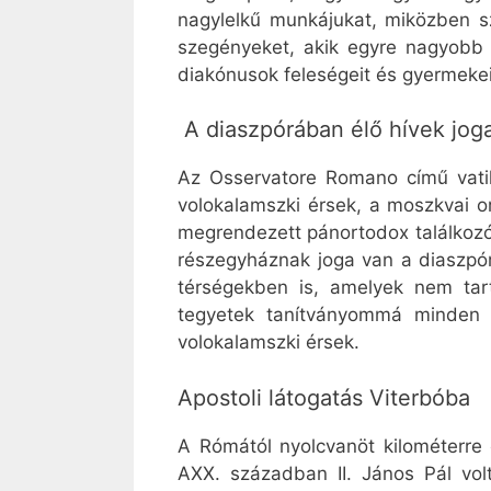
nagylelkű munkájukat, miközben sz
szegényeket, akik egyre nagyobb
diakónusok feleségeit és gyermekei
A diaszpórában élő hívek jog
Az Osservatore Romano című vatiká
volokalamszki érsek, a moszkvai o
megrendezett pánortodox találkozór
részegyháznak joga van a diaszpór
térségekben is, amelyek nem tar
tegyetek tanítványommá minden 
volokalamszki érsek.
Apostoli látogatás Viterbóba
A Rómától nyolcvanöt kilométerre
AXX. században II. János Pál volt