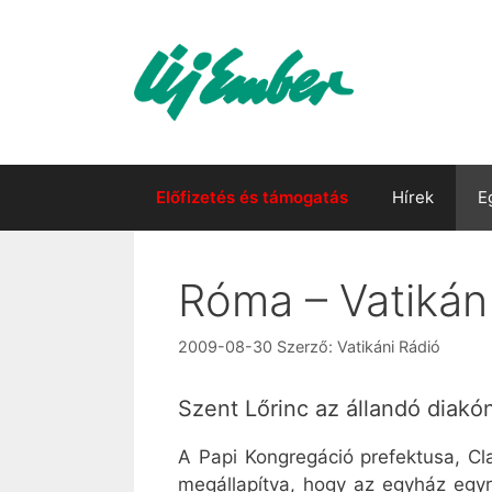
Kilépés
a
tartalomba
Előfizetés és támogatás
Hírek
E
Róma – Vatikán –
2009-08-30
Szerző:
Vatikáni Rádió
Szent Lőrinc az állandó diak
A Papi Kongregáció prefektusa, Cl
megállapítva, hogy az egyház egyr