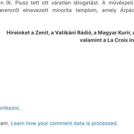
 IX. Piusz tett ott váratlan látogatást. A művészet
encről elnevezett minorita templom, amely Árpád-
Híreinket a Zenit, a Vatikáni Rádió, a Magyar Kurír,
valamint a La Croix in
lentkezni
.
spam.
Learn how your comment data is processed.