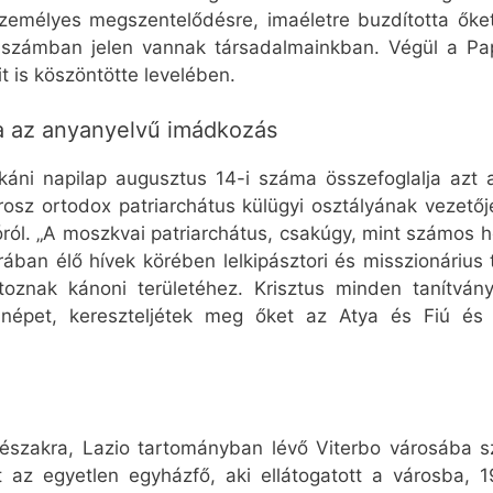
emélyes megszentelődésre, imaéletre buzdította őket.
 számban jelen vannak társadalmainkban. Végül a Pap
t is köszöntötte levelében.
a az anyanyelvű imádkozás
ni napilap augusztus 14-i száma összefoglalja azt az 
rosz ortodox patriarchátus külügyi osztályának vezet
ól. „A moszkvai patriarchátus, csakúgy, mint számos he
ában élő hívek körében lelkipásztori és misszionáriu
toznak kánoni területéhez. Krisztus minden tanítván
népet, kereszteljétek meg őket az Atya és Fiú és
 északra, Lazio tartományban lévő Viterbo városába s
 az egyetlen egyházfő, aki ellátogatott a városba, 