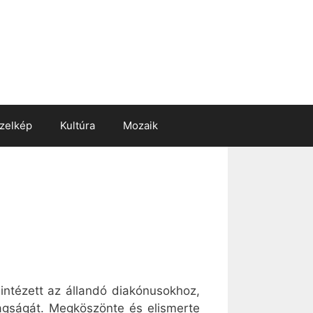
zelkép
Kultúra
Mozaik
intézett az állandó diakónusokhoz,
dagságát. Megköszönte és elismerte