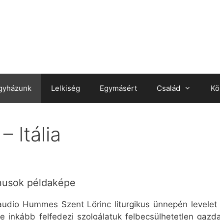
gyházunk
Lelkiség
Egymásért
Család
Kö
 Itália
ónusok példaképe
audio Hummes Szent Lőrinc liturgikus ünnepén levelet 
e inkább felfedezi szolgálatuk felbecsülhetetlen gaz