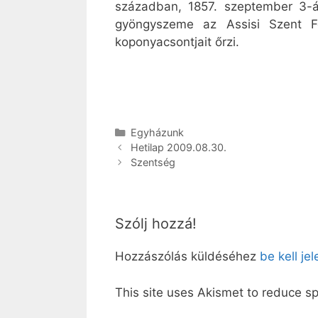
században, 1857. szeptember 3-án
gyöngyszeme az Assisi Szent Fer
koponyacsontjait őrzi.
Kategória
Egyházunk
Hetilap 2009.08.30.
Szentség
Szólj hozzá!
Hozzászólás küldéséhez
be kell je
This site uses Akismet to reduce 