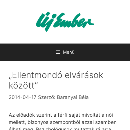
Kilépés
a
tartalomba
Menü
„Ellentmondó elvárások
között”
2014-04-17
Szerző:
Baranyai Béla
Az előadók szerint a férfi saját mivoltát a női
mellett, bizonyos szempontból azzal szemben
élheti meg. Pszichológusok mutattak rá arra,