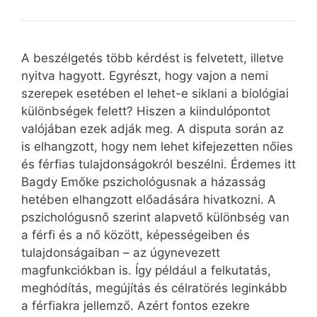
A beszélgetés több kérdést is felvetett, illetve
nyitva hagyott. Egyrészt, hogy vajon a nemi
szerepek esetében el lehet-e siklani a biológiai
különbségek felett? Hiszen a kiindulópontot
valójában ezek adják meg. A disputa során az
is elhangzott, hogy nem lehet kifejezetten nőies
és férfias tulajdonságokról beszélni. Érdemes itt
Bagdy Emőke pszichológusnak a házasság
hetében elhangzott előadására hivatkozni. A
pszichológusnő szerint alapvető különbség van
a férfi és a nő között, képességeiben és
tulajdonságaiban – az úgynevezett
magfunkciókban is. Így például a felkutatás,
meghódítás, megújítás és célratörés leginkább
a férfiakra jellemző. Azért fontos ezekre