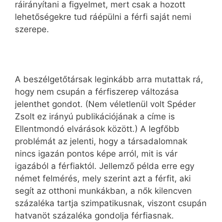
ráirányítani a figyelmet, mert csak a hozott
lehetőségekre tud ráépülni a férfi saját nemi
szerepe.
A beszélgetőtársak leginkább arra mutattak rá,
hogy nem csupán a férfiszerep változása
jelenthet gondot. (Nem véletlenül volt Spéder
Zsolt ez irányú publikációjának a címe is
Ellentmondó elvárások között.) A legfőbb
problémát az jelenti, hogy a társadalomnak
nincs igazán pontos képe arról, mit is vár
igazából a férfiaktól. Jellemző példa erre egy
német felmérés, mely szerint azt a férfit, aki
segít az otthoni munkákban, a nők kilencven
százaléka tartja szimpatikusnak, viszont csupán
hatvanöt százaléka gondolja férfiasnak.