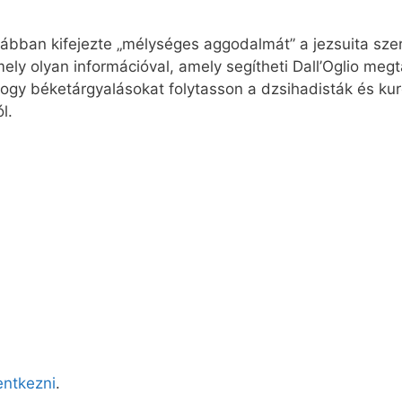
rábban kifejezte „mélységes aggodalmát” a jezsuita szerz
mely olyan információval, amely segítheti Dall’Oglio megt
hogy béketárgyalásokat folytasson a dzsihadisták és kur
l.
lentkezni
.