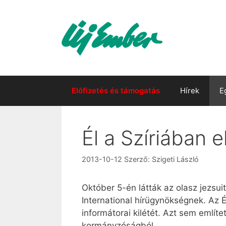
Kilépés
a
tartalomba
Előfizetés és támogatás
Hírek
E
Él a Szíriában e
2013-10-12
Szerző:
Szigeti László
Október 5-én látták az olasz jezsui
International hírügynökségnek. Az É
informátorai kilétét. Azt sem említe
kormányzóságból.