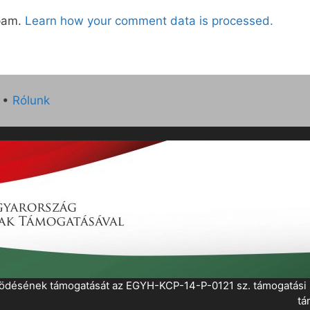
spam.
Learn how your comment data is processed.
•
Rólunk
működésének támogatását az EGYH-KCP-14-P-0121 sz. támogatás
tá