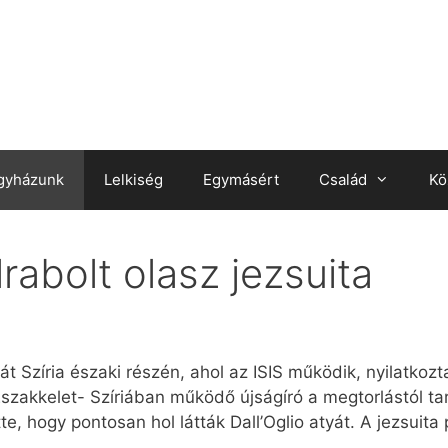
gyházunk
Lelkiség
Egymásért
Család
Kö
lrabolt olasz jezsuita
tát Szíria északi részén, ahol az ISIS működik, nyilatko
szakkelet- Szíriában működő újságíró a megtorlástól ta
tte, hogy pontosan hol látták Dall’Oglio atyát. A jezsuita