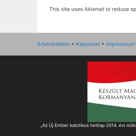
This site uses Akismet to reduce 
Adatvédelem
•
Kapcsolat
•
Impresszum
„Az Új Ember katolikus hetilap 2014. évi 