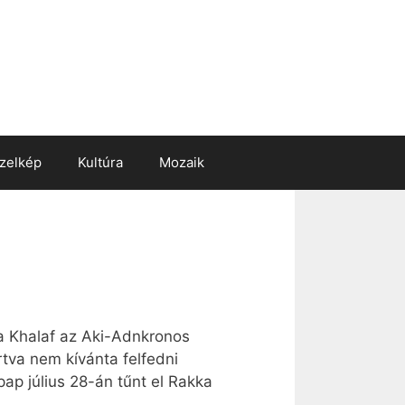
zelkép
Kultúra
Mozaik
zta Khalaf az Aki-Adnkronos
rtva nem kívánta felfedni
 pap július 28-án tűnt el Rakka