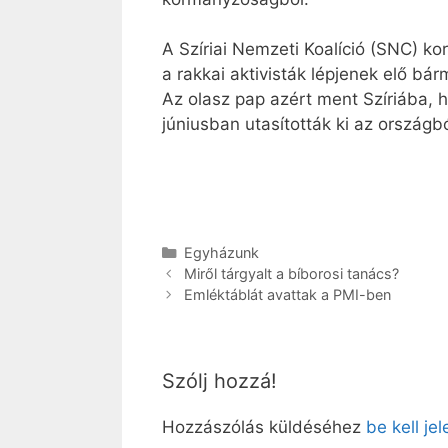
A Szíriai Nemzeti Koalíció (SNC) ko
a rakkai aktivisták lépjenek elő bár
Az olasz pap azért ment Szíriába, 
júniusban utasították ki az országbó
Kategória
Egyházunk
Miről tárgyalt a bíborosi tanács?
Emléktáblát avattak a PMI-ben
Szólj hozzá!
Hozzászólás küldéséhez
be kell je