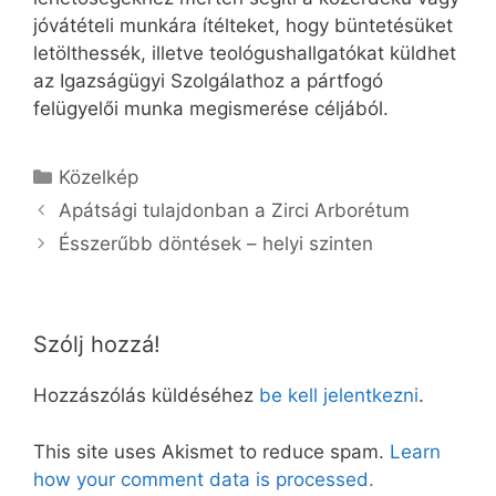
jóvátételi munkára ítélteket, hogy büntetésüket
letölthessék, illetve teológushallgatókat küldhet
az Igazságügyi Szolgálathoz a pártfogó
felügyelői munka megismerése céljából.
Kategória
Közelkép
Apátsági tulajdonban a Zirci Arborétum
Ésszerűbb döntések – helyi szinten
Szólj hozzá!
Hozzászólás küldéséhez
be kell jelentkezni
.
This site uses Akismet to reduce spam.
Learn
how your comment data is processed.