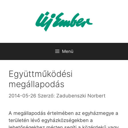
Kilépés
a
tartalomba
Menü
Együttműködési
megállapodás
2014-05-26
Szerző:
Zadubenszki Norbert
A megállapodás értelmében az egyházmegye a
területén lévő egyházközségekben a
lehetőségekhez mérten segíti a közérdekű vagy