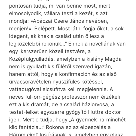
pontosan tudja, mi van benne most, mert
elmosolyodik, vállára teszi a kezét, s azt
mondja: »Apáczai Csere János nevében,
menjen!«. Belépett. Most látni fogja őket, a sok
idegent, akiknek a család után ő lesz a
legközelebbi rokonuk…” Ennek a novellának van
egy ikerszerűen közeli testvére, a
Középfülgyulladás, amelyben a kislány Magda
nem is gyulladt kis fülétől szenved igazán,
hanem attól, hogy a konfirmáción és az első
úrvacsoravételen nyuszifüles kötéssel,
vattadugóval elcsúfítva kell megjelennie. A
neves fül-orr-gégész professzor nem érzékeli
ezt a kis drámát, de a család háziorvosa, a
testet-lelket egyszerre gyógyító Huttra doktor
igen. Mert ő tudja, hogy „A gyermek harminchét
kiló fantázia…” Rokona ez az elbeszélés a
Három című kis írásnak is, amelyben egy olasz