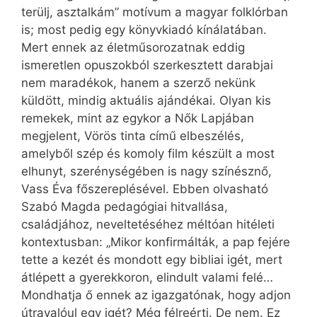
terülj, asztalkám” motívum a magyar folklórban
is; most pedig egy könyvkiadó kínálatában.
Mert ennek az életműsorozatnak eddig
ismeretlen opuszokból szerkesztett darabjai
nem maradékok, hanem a szerző nekünk
küldött, mindig aktuális ajándékai. Olyan kis
remekek, mint az egykor a Nők Lapjában
megjelent, Vörös tinta című elbeszélés,
amelyből szép és komoly film készült a most
elhunyt, szerénységében is nagy színésznő,
Vass Éva főszereplésével. Ebben olvasható
Szabó Magda pedagógiai hitvallása,
családjához, neveltetéséhez méltóan hitéleti
kontextusban: „Mikor konfirmálták, a pap fejére
tette a kezét és mondott egy bibliai igét, mert
átlépett a gyerekkoron, elindult valami felé…
Mondhatja ő ennek az igazgatónak, hogy adjon
útravalóul egy igét? Még félreérti. De nem. Ez