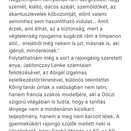
szemét, kiáltó, dacos száját, szemöldökét, az
akantuszlevelek kőbozontját, elönt valami
semmihez sem hasonlítható indulat… Amit
érzek, ami áthat, az a biztonság, mert a
végtelenség nyugalma sugárzik rám a timpanon
alól… erejéből még nekem is jut, másnak is, aki
igényli, mindenkinek.”
Folytathatnám még a sort a rajongásig szeretett
anya, Jablonczay Lenke számtalan
felidézésével, az Abigél izgalmas
keletkezéstörténetével, különös tekintettel
Kőnig tanár úrnak a valóságban nem latin,
hanem francia szakos modelljére, aki a Dóczi
szigorú világában is tudta, hogy a tanítás
lényege nem a mindenáron kicsikart
teljesítmény, hanem a meg nem karcolt lélek. A
gyermekükért rajongó szülők mellett neki is
köszönhető, hogy Szabó Magda az 50-es 60-