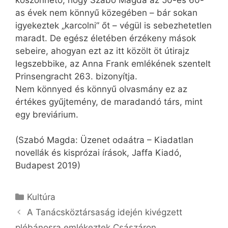
as évek nem könnyű közegében – bár sokan
igyekeztek „karcolni” őt – végül is sebezhetetlen
maradt. De egész életében érzékeny mások
sebeire, ahogyan ezt az itt közölt öt útirajz
legszebbike, az Anna Frank emlékének szentelt
Prinsengracht 263. bizonyítja.
Nem könnyed és könnyű olvasmány ez az
értékes gyűjtemény, de maradandó társ, mint
egy breviárium.
(Szabó Magda: Üzenet odaátra – Kiadatlan
novellák és kisprózai írások, Jaffa Kiadó,
Budapest 2019)
Kategória
Kultúra
A Tanácsköztársaság idején kivégzett
plébánosra emlékeztek Császáron