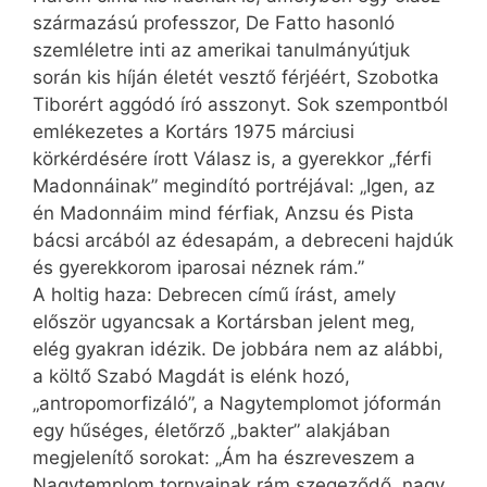
származású professzor, De Fatto hasonló
szemléletre inti az amerikai tanulmányútjuk
során kis híján életét vesztő férjéért, Szobotka
Tiborért aggódó író asszonyt. Sok szempontból
emlékezetes a Kortárs 1975 márciusi
körkérdésére írott Válasz is, a gyerekkor „férfi
Madonnáinak” megindító portréjával: „Igen, az
én Madonnáim mind férfiak, Anzsu és Pista
bácsi arcából az édesapám, a debreceni hajdúk
és gyerekkorom iparosai néznek rám.”
A holtig haza: Debrecen című írást, amely
először ugyancsak a Kortársban jelent meg,
elég gyakran idézik. De jobbára nem az alábbi,
a költő Szabó Magdát is elénk hozó,
„antropomorfizáló”, a Nagytemplomot jóformán
egy hűséges, életőrző „bakter” alakjában
megjelenítő sorokat: „Ám ha észreveszem a
Nagytemplom tornyainak rám szegeződő, nagy