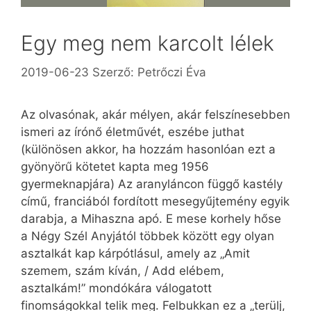
Egy meg nem karcolt lélek
2019-06-23
Szerző:
Petrőczi Éva
Az olvasónak, akár mélyen, akár felszínesebben
ismeri az írónő életművét, eszébe juthat
(különösen akkor, ha hozzám hasonlóan ezt a
gyönyörű kötetet kapta meg 1956
gyermeknapjára) Az aranyláncon függő kastély
című, franciából fordított mesegyűjtemény egyik
darabja, a Mihaszna apó. E mese korhely hőse
a Négy Szél Anyjától többek között egy olyan
asztalkát kap kárpótlásul, amely az „Amit
szemem, szám kíván, / Add elébem,
asztalkám!” mondókára válogatott
finomságokkal telik meg. Felbukkan ez a „terülj,