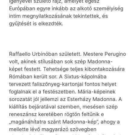
igényével születő rajz, amelyet egész
Európában egyre inkább az alkotó személyiség
intim megnyilatkozásának tekintettek, és
gyűjtését is elkezdték.
Raffaello Urbinóban született. Mestere Perugino
volt, akinek stílusában sok szép Madonna-
képet festett. Tehetsége teljes kibontakozására
Rómában került sor. A Sixtus-kápolnába
tervezett faliszőnyeg-kartonjai fontos helyet
foglalnak el a festészetben. Mária-képeinek
sorozatát jól jellemzi az Esterházy Madonna. A
kiállítás bejáratával szemben, mesésen szép
reneszánsz keretében rögtön feltűnik e
„magánáhítatra szánt Madonna-kép”, ahogy a
mellette lévő magyarázó szövegben