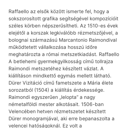
Raffaello az elsők között ismerte fel, hogy a
sokszorosított grafika segítségével kompozícióit
széles körben népszerűsítheti. Az 1510-es évek
elejétől a korszak legkiválóbb rézmetszőjével, a
bolognai származású Marcantonio Raimondival
működtetett vállalkozása hosszú időre
meghatározta a római metszetkiadást. Raffaello
A betlehemi gyermekgyilkosság című tollrajza
Raimondi metszetéhez készített vázlat. A
kiállításon mindkettő egymás mellett látható.
Dürer Vizitáció című fametszete a Mária élete
sorozatból (1504) a kiállítás érdekessége.
Raimondi egyszerűen „lelopta” a nagy
németalföldi mester alkotásait. 1506-ban
Velencében hetven rézmetszetet készített
Dürer monogramjával, aki erre bepanaszolta a
velencei hatóságoknál. Ez volt a