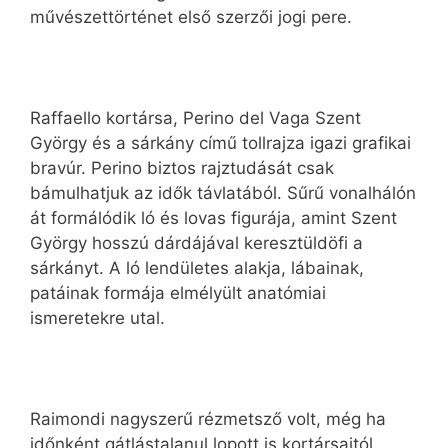
művészettörténet első szerzői jogi pere.
Raffaello kortársa, Perino del Vaga Szent
György és a sárkány című tollrajza igazi grafikai
bravúr. Perino biztos rajztudását csak
bámulhatjuk az idők távlatából. Sűrű vonalhálón
át formálódik ló és lovas figurája, amint Szent
György hosszú dárdájával keresztüldöfi a
sárkányt. A ló lendületes alakja, lábainak,
patáinak formája elmélyült anatómiai
ismeretekre utal.
Raimondi nagyszerű rézmetsző volt, még ha
időnként gátlástalanul lopott is kortársaitól.