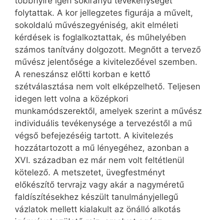
többnyire igen sokirányú tevékenységet
folytattak. A kor jellegzetes figurája a művelt,
sokoldalú művészegyéniség, akit elméleti
kérdések is foglalkoztattak, és műhelyében
számos tanítvány dolgozott. Megnőtt a tervező
művész jelentősége a kivitelezőével szemben.
A reneszánsz előtti korban e kettő
szétválasztása nem volt elképzelhető. Teljesen
idegen lett volna a középkori
munkamódszerektől, amelyek szerint a művész
individuális tevékenysége a tervezéstől a mű
végső befejezéséig tartott. A kivitelezés
hozzátartozott a mű lényegéhez, azonban a
XVI. században ez már nem volt feltétlenül
kötelező. A metszetet, üvegfestményt
előkészítő tervrajz vagy akár a nagyméretű
faldíszítésekhez készült tanulmányjellegű
vázlatok mellett kialakult az önálló alkotás