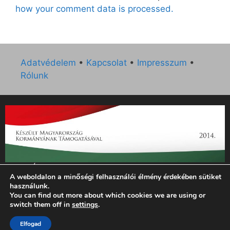
how your comment data is processed.
Adatvédelem
•
Kapcsolat
•
Impresszum
•
Rólunk
„Az Új Ember katolikus hetilap 2014. évi működésének
A weboldalon a minőségi felhasználói élmény érdekében sütiket
támogatását az EGYH-KCP-14-P-0121 sz. támogatási
használunk.
szerződés keretében 3 000 000 Ft összegben támogatta az
You can find out more about which cookies we are using or
Emberi Erőforrások Minisztériuma.”
switch them off in
settings
.
© 2026 Magyar Kurír - Új Ember
• Készült
GeneratePress
Elfogad