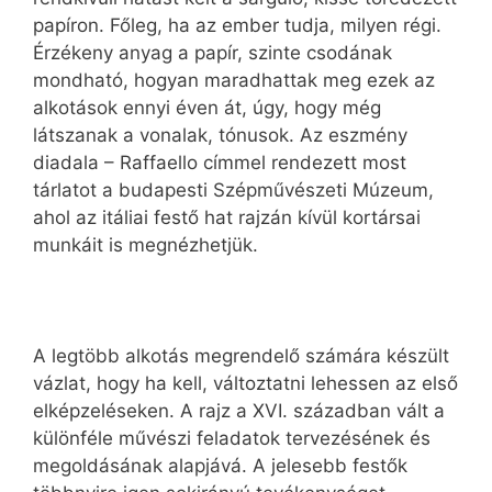
papíron. Főleg, ha az ember tudja, milyen régi.
Érzékeny anyag a papír, szinte csodának
mondható, hogyan maradhattak meg ezek az
alkotások ennyi éven át, úgy, hogy még
látszanak a vonalak, tónusok. Az eszmény
diadala – Raffaello címmel rendezett most
tárlatot a budapesti Szépművészeti Múzeum,
ahol az itáliai festő hat rajzán kívül kortársai
munkáit is megnézhetjük.
A legtöbb alkotás megrendelő számára készült
vázlat, hogy ha kell, változtatni lehessen az első
elképzeléseken. A rajz a XVI. században vált a
különféle művészi feladatok tervezésének és
megoldásának alapjává. A jelesebb festők