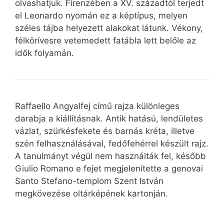
olvashatjuk. Firenzében a XV. századtól terjedt
el Leonardo nyomán ez a képtípus, melyen
széles tájba helyezett alakokat látunk. Vékony,
félkörívesre vetemedett fatábla lett belőle az
idők folyamán.
Raffaello Angyalfej című rajza különleges
darabja a kiállításnak. Antik hatású, lendületes
vázlat, szürkésfekete és barnás kréta, illetve
szén felhasználásával, fedőfehérrel készült rajz.
A tanulmányt végül nem használták fel, később
Giulio Romano e fejet megjelenítette a genovai
Santo Stefano-templom Szent István
megkövezése oltárképének kartonján.