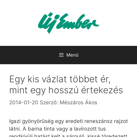
Kilépés
a
tartalomba
Menü
Egy kis vázlat többet ér,
mint egy hosszú értekezés
2014-01-20
Szerző:
Mészáros Ákos
Igazi gyönyörűség egy eredeti reneszánsz rajzot
látni. A barna tinta vagy a lavírozott tus
rendkívüli hatást kelt a sárguló, kissé töredezett