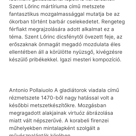
Szent Lőrinc mártíriuma című metszete
fantasztikus mozgalmassággal mutatja be az
ókorban történt barbár cselekedetet. Rengeteg
férfiakt megrajzolására adott alkalmat ez a
téma. Szent Lőrinc dicsfénytől övezett feje, az
erőszaknak önmagát megadó mozdulata éles
ellentétben áll a körülötte nyüzsgő, kivégzésre
készülő pribékekkel. Igazi mesteri kompozíció.
Antonio Pollaiuolo A gladiátorok viadala című
rézmetszete 1470-ből nagy hatással volt a
későbbi metszetkészítőkre. Mozgásban
megragadott alakjainak virtuóz ábrázolása
miatt vált népszerűvé. A korabeli firenzei
műhelyekben mintalapként szolgált a
művészpalánták körében.