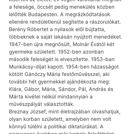
a felesége, öccsét pedig menekülés közben
lelőtték Budapesten. A megrázkódtatások
ellenére rendületlenül segítette a rászorulókat.
Berény Róbertet a nyilasok elől bújtatta,
többeknek a saját lakásán nyújtott menedéket.
1947-ben újra megnősült, Molnár Évától két
gyermeke született. 1952-ben azonban
második feleségét is elveszítette. 1953-ban
Munkácsy-díjat kapott. 1954-ben házasságot
kötött Gánóczy Mária festőművésszel, aki
további hét gyermekkel ajándékozta meg:
Klára, Gábor, Mária, Sándor, Pál, András és
Márta kivétel nélkül mindannyian a
művészpályát választották.
Breznay József, mint életrajzában olvashatjuk,
olyan korban született, amelyben nem volt
könnyű túlélni a politikai diktatúrákat. A
negyvenes években már komoly felnőttként