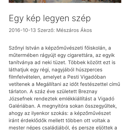
Egy kép legyen szép
2016-10-13
Szerző:
Mészáros Ákos
Szőnyi István a képzőművészeti főiskolán, a
műtermében rágyújt egy cigarettára, az egyik
tanítványa ad neki tüzet. Többek között ezt is
láthatjuk egy régi, nagyjából húszperces
filmfelvételen, amelyet a Pesti Vigadóban
vetítenek a Megállítani az időt festészettel című
tárlaton. A száz éve született Breznay
Józsefnek rendeztek emlékkiállítást a Vigadó
Galériában. A megnyitóra sokan összegyűltek,
ahogy az ilyenkor szokás: a képzőművészet
iránt érdeklődők mellett többen ott voltak a
mester népes családjából, és persze eljöttek a