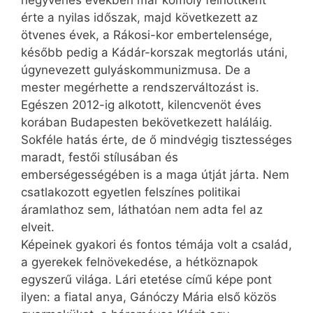
érte a nyilas időszak, majd következett az
ötvenes évek, a Rákosi-kor embertelensége,
később pedig a Kádár-korszak megtorlás utáni,
úgynevezett gulyáskommunizmusa. De a
mester megérhette a rendszerváltozást is.
Egészen 2012-ig alkotott, kilencvenöt éves
korában Budapesten bekövetkezett haláláig.
Sokféle hatás érte, de ő mindvégig tisztességes
maradt, festői stílusában és
emberségességében is a maga útját járta. Nem
csatlakozott egyetlen felszínes politikai
áramlathoz sem, láthatóan nem adta fel az
elveit.
Képeinek gyakori és fontos témája volt a család,
a gyerekek felnövekedése, a hétköznapok
egyszerű világa. Lári etetése című képe pont
ilyen: a fiatal anya, Gánóczy Mária első közös