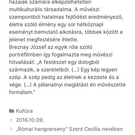
hazaiak számára elképzelhetetlen
multikulturális társadalma. A művészi
szempontból hatalmas fejlődést eredményező,
életre szóló élmény egy sor hétköznapi
eseményt bemutató alkotásra, többek között e
jelenet megfestésére ihlette.
Breznay József az egyik róla szóló
portréfilmben így fogalmazta meg művészi
hitvallását: „A festészet egy dologból
származik, a szeretetből. (…) Egy kép legyen
szép. A szép pedig az életnek a kezdete és a
vége. (…) A pillanatnyi meglátást én művészetté
formálom.”
Kategória
Kultúra
2016.10.09.
„Római hangverseny” Szent Cecília nevében