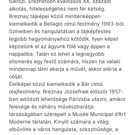
tükrözi. Érezhetően kvalitásos XX. századi
alkotás, hitelességéhez nem fér kétség.
Breznay tájképei közül mindenképpen
kiemelkedik a Bellagio című festmény 1993-ból.
Színeiben és hangulatában a tájképfestés
legjobb hagyományaihoz kötődik. Ilyen képet
képzelünk el az ágyunk fölé vagy éppen a
nappaliba. Talán ez lehet a legnagyobb
elismerés egy festő számára, hiszen ha valaki
mindennap látni akarja a művét, akkor elérte a
célját.
Életképei közül kiemelkedik a Bár című
olajfestmény. Breznay Józsefnek először 1957-
ben adódott lehetősége Párizsba utazni, amikor
felesége és néhány művészbarátja
társaságában szerepelt a Musée Municipal d’Art
Moderne tárlatán. Kinyílt számára a világ:
elbűvölte a város hangulata, sokszínűsége, a