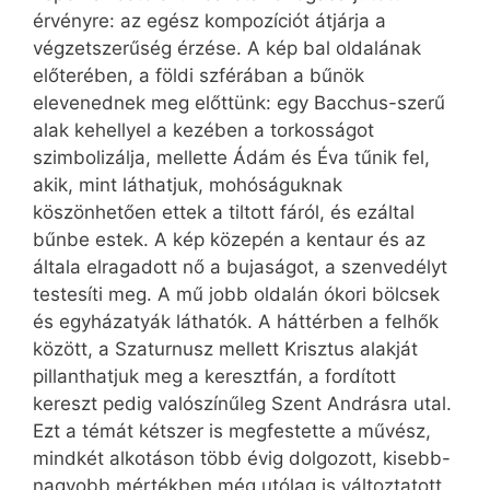
érvényre: az egész kompozíciót átjárja a
végzetszerűség érzése. A kép bal oldalának
előterében, a földi szférában a bűnök
elevenednek meg előttünk: egy Bacchus-szerű
alak kehellyel a kezében a torkosságot
szimbolizálja, mellette Ádám és Éva tűnik fel,
akik, mint láthatjuk, mohóságuknak
köszönhetően ettek a tiltott fáról, és ezáltal
bűnbe estek. A kép közepén a kentaur és az
általa elragadott nő a bujaságot, a szenvedélyt
testesíti meg. A mű jobb oldalán ókori bölcsek
és egyházatyák láthatók. A háttérben a felhők
között, a Szaturnusz mellett Krisztus alakját
pillanthatjuk meg a keresztfán, a fordított
kereszt pedig valószínűleg Szent Andrásra utal.
Ezt a témát kétszer is megfestette a művész,
mindkét alkotáson több évig dolgozott, kisebb-
nagyobb mértékben még utólag is változtatott