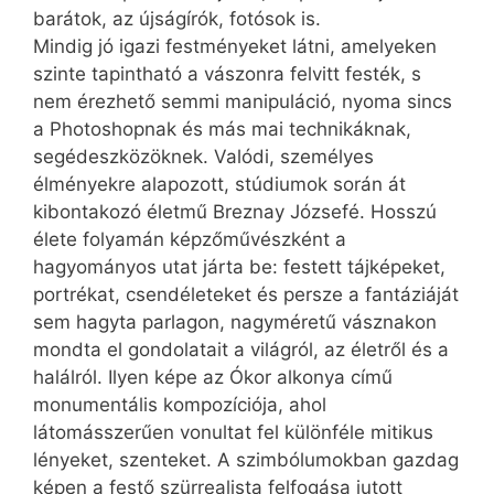
barátok, az újságírók, fotósok is.
Mindig jó igazi festményeket látni, amelyeken
szinte tapintható a vászonra felvitt festék, s
nem érezhető semmi manipuláció, nyoma sincs
a Photoshopnak és más mai technikáknak,
segédeszközöknek. Valódi, személyes
élményekre alapozott, stúdiumok során át
kibontakozó életmű Breznay Józsefé. Hosszú
élete folyamán képzőművészként a
hagyományos utat járta be: festett tájképeket,
portrékat, csendéleteket és persze a fantáziáját
sem hagyta parlagon, nagyméretű vásznakon
mondta el gondolatait a világról, az életről és a
halálról. Ilyen képe az Ókor alkonya című
monumentális kompozíciója, ahol
látomásszerűen vonultat fel különféle mitikus
lényeket, szenteket. A szimbólumokban gazdag
képen a festő szürrealista felfogása jutott