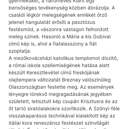
gyermeküket, a hároméves Klárit egy
bensőséges tevékenység közben ábrázolja. A
családi légkör melegségének emlékét őrző
jelenet hangulatát erősíti a pasztózus
festésmód, a vászonra vastagon felhordott
meleg színek. Hasonló a Mária a kis Gubival
című kép is, ahol a fiatalasszony a fiát
szoptatja.
A mezőkovácsházi katolikus templomot díszítő,
a római iskola szellemiségének hatása alatt
készült Keresztlevétel című freskójának
olajtempera változatát Breznay valószínűleg
Olaszországban festette meg. Az események
lényegre törekvő megragadásának jegyében
született, letisztult kép csupán Krisztusra és az
őt tartó siratóalakokra szorítkozik. A Szőnyi-féle
visszakaparásos technikával kialakított kép az
itáliai kora reneszánsz festészet színvilágát