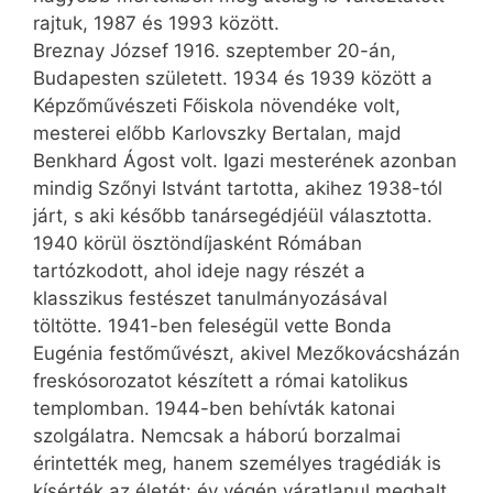
rajtuk, 1987 és 1993 között.
Breznay József 1916. szeptember 20-án,
Budapesten született. 1934 és 1939 között a
Képzőművészeti Főiskola növendéke volt,
mesterei előbb Karlovszky Bertalan, majd
Benkhard Ágost volt. Igazi mesterének azonban
mindig Szőnyi Istvánt tartotta, akihez 1938-tól
járt, s aki később tanársegédjéül választotta.
1940 körül ösztöndíjasként Rómában
tartózkodott, ahol ideje nagy részét a
klasszikus festészet tanulmányozásával
töltötte. 1941-ben feleségül vette Bonda
Eugénia festőművészt, akivel Mezőkovácsházán
freskósorozatot készített a római katolikus
templomban. 1944-ben behívták katonai
szolgálatra. Nemcsak a háború borzalmai
érintették meg, hanem személyes tragédiák is
kísérték az életét: év végén váratlanul meghalt